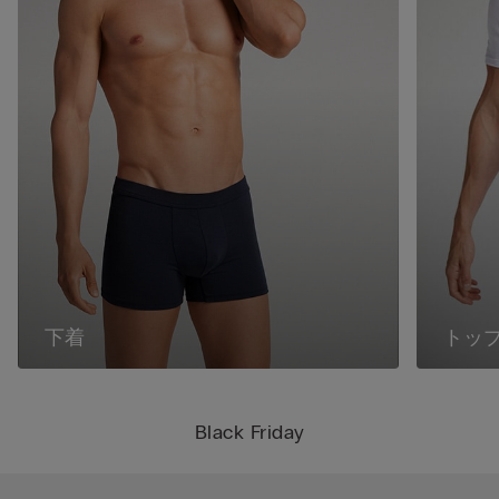
下着
トッ
Black Friday