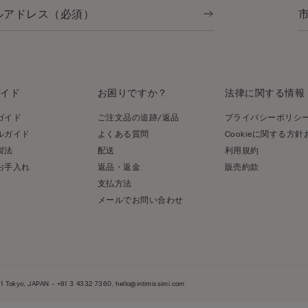
ガイド
お困りですか？
法律に関する情報
ガイド
ご注文品の追跡/返品
プライバシーポリシ
ルガイド
よくある質問
Cookieに関する方
製法
配送
利用規約
お手入れ
返品・返金
販売約款
支払方法
メールでお問い合わせ
 Tokyo, JAPAN - +81 3 4332 7360, hello@intimissimi.com