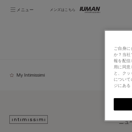
メニュー
メンズはこちら
ご自身に
か？当社
報を配信
用に同意
と、クッ
My Intimissimi
について
ジにあ
ニュ