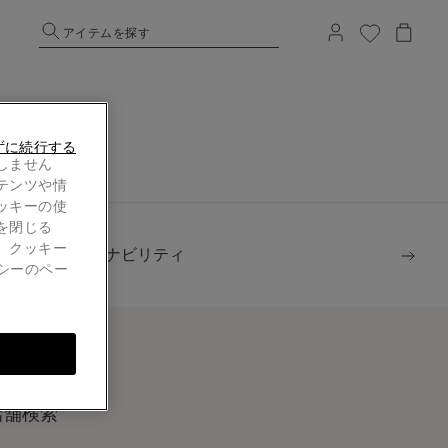
アイテムを探す
ずに続行する
しません
テンツや情
ッキーの使
を閉じる
。クッキー
サステナビリティ
シーのペー
店舗検索