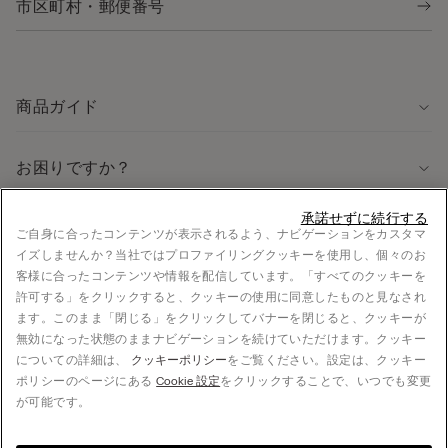
商品ガイド
お困りですか？
承諾せずに続行する
法律に関する情報
ご自身に合ったコンテンツが表示されるよう、ナビゲーションをカスタマ
イズしませんか？当社ではプロファイリングクッキーを使用し、個々のお
採用情報
客様に合ったコンテンツや情報を配信しています。「すべてのクッキーを
法的情報
許可する」をクリックすると、クッキーの使用に同意したものと見なされ
お支払い
ます。このまま「閉じる」をクリックしてバナーを閉じると、クッキーが
無効になった状態のままナビゲーションを続けていただけます。クッキー
についての詳細は、
クッキーポリシー
をご覧ください。設定は、クッキー
ポリシーのページにある
Cookie 設定
をクリックすることで、いつでも変更
© CALZEDONIA Japan K.K., 5F S-FRONT Yoyogi, 5-21-12 Sendagaya, Shibuya-ku, 151-
が可能です。
0051 Tokyo, JAPAN - +81 3 4332 7360, hello@intimissimi.com