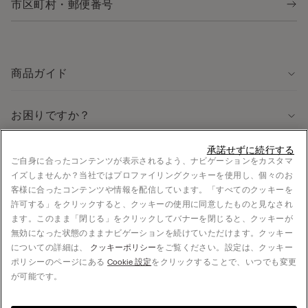
商品ガイド
お困りですか？
承諾せずに続行する
法律に関する情報
ご自身に合ったコンテンツが表示されるよう、ナビゲーションをカスタマ
イズしませんか？当社ではプロファイリングクッキーを使用し、個々のお
採用情報
客様に合ったコンテンツや情報を配信しています。「すべてのクッキーを
法的情報
許可する」をクリックすると、クッキーの使用に同意したものと見なされ
お支払い
ます。このまま「閉じる」をクリックしてバナーを閉じると、クッキーが
無効になった状態のままナビゲーションを続けていただけます。クッキー
についての詳細は、
クッキーポリシー
をご覧ください。設定は、クッキー
ポリシーのページにある
Cookie 設定
をクリックすることで、いつでも変更
© CALZEDONIA Japan K.K., 5F S-FRONT Yoyogi, 5-21-12 Sendagaya, Shibuya-ku, 151-
が可能です。
0051 Tokyo, JAPAN - +81 3 4332 7360, hello@intimissimi.com