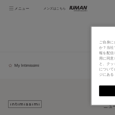
メニュー
メンズはこちら
ご自身に
か？当社
報を配信
用に同意
と、クッ
My Intimissimi
について
ジにあ
ニュ