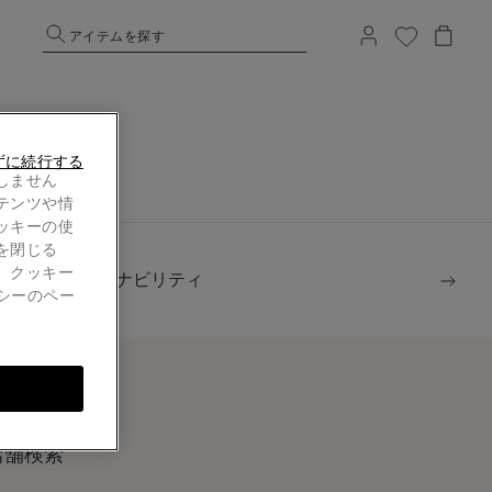
アイテムを探す
ずに続行する
しません
テンツや情
ッキーの使
を閉じる
。クッキー
サステナビリティ
シーのペー
店舗検索