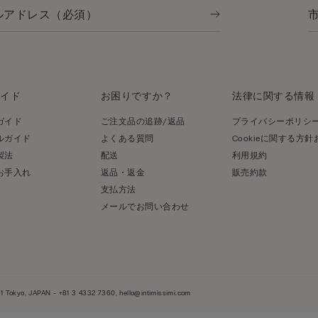
ガイド
お困りですか？
法律に関する情報
ガイド
ご注文品の追跡/返品
プライバシーポリシ
ルガイド
よくある質問
Cookieに関する方
製法
配送
利用規約
お手入れ
返品・返金
販売約款
支払方法
メールでお問い合わせ
 Tokyo, JAPAN - +81 3 4332 7360, hello@intimissimi.com