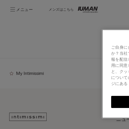
メニュー
メンズはこちら
ご自身に
か？当社
報を配信
用に同意
と、クッ
My Intimissimi
について
ジにあ
ニュ