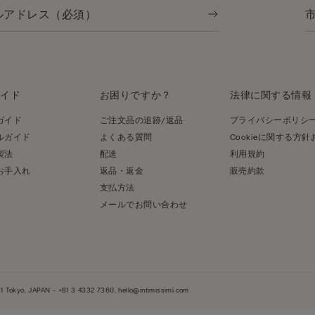
ガイド
お困りですか？
法律に関する情報
ガイド
ご注文品の追跡/返品
プライバシーポリシ
ルガイド
よくある質問
Cookieに関する方
製法
配送
利用規約
お手入れ
返品・返金
販売約款
支払方法
メールでお問い合わせ
 Tokyo, JAPAN - +81 3 4332 7360, hello@intimissimi.com