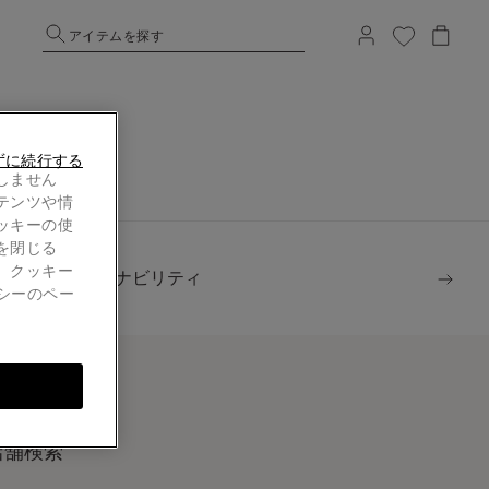
アイテムを探す
ずに続行する
しません
テンツや情
ッキーの使
を閉じる
。クッキー
サステナビリティ
シーのペー
店舗検索