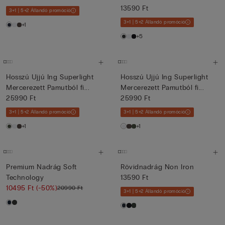
13590 Ft
3+1 | 5+2 Állandó promóció
3+1 | 5+2 Állandó promóció
+1
+5
Hosszú Ujjú Ing Superlight
Hosszú Ujjú Ing Superlight
Mercerezett Pamutból fi...
Mercerezett Pamutból fi...
25990 Ft
25990 Ft
3+1 | 5+2 Állandó promóció
3+1 | 5+2 Állandó promóció
+1
+1
Premium Nadrág Soft
Rövidnadrág Non Iron
Technology
13590 Ft
10495 Ft
(-50%)
20990 Ft
3+1 | 5+2 Állandó promóció