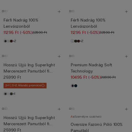
Férfi Nadrág 100%
Férfi Nadrág 100%
Lenvászonból
Lenvászonból
11295 Ft
(-50%)
11295 Ft
(-50%)
22590 Ft
22590 Ft
+2
+2
Hosszú Ujjú Ing Superlight
Premium Nadrág Soft
Mercerezett Pamutból fi...
Technology
25990 Ft
10495 Ft
(-50%)
20990 Ft
3+1 | 5+2 Állandó promóció
+1
Személyre szabható
Hosszú Ujjú Ing Superlight
Mercerezett Pamutból fi...
Oversize Fazonú Póló 100%
25990 Ft
Pamutból