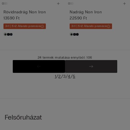
Rövidnadrág Non Iron
Nadrág Non Iron
13590 Ft
22590 Ft
3+1 | 5+2 Állandó promóció
3+1 | 5+2 Állandó promóció
24 termék mutatása ennyiből: 106
/
/
/
/
1
2
3
4
5
Felsőruházat