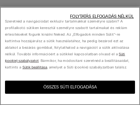
FOLYTATÁS ELFOGADÁS NÉLKÜL
Szeretnéd a navigációdat exkluzív tartalmakkal személyre szabni? A
profilalkotó sütiken keresztül személyre szabott tartalmakat és reklám
értesítéseket fogunk kínálni Neked. Az „Elfogadok minden Sütit”-re
kattintva hozzájárulsz a sütik használatához, ha pedig bezárod ezt az
ablakot a bezárás gombbal, folytathatod a navigációt a sütik aktiválása
nélkül. További információért a sütikkel kapcsolatban olvasd el a
Süti
(cookie) szabályzatot
. Bármikor, ha módosítani szeretnéd a beállításaidat,
kattints a
Sütik beállítása
, amelyet a Süti (cookie) szabályzatban találsz.
ÖSSZES SÜTI ELFOGADÁSA
Látogasd meg az országod
United States
webshopját!
Rendezés az alábbi szempontok szerint
Legnépszerűbbek
Csökkenő ár
My Intimissimi
Növekvő ár