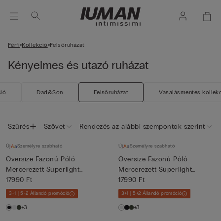
Férfi
Kollekció
Felsőruházat
Kényelmes és utazó ruházat
ció
Dad&Son
Felsőruházat
Vasalásmentes kollek
Szűrés
Szövet
Rendezés az alábbi szempontok szerint
Új
Személyre szabható
Új
Személyre szabható
Oversize Fazonú Póló
Oversize Fazonú Póló
Mercerezett Superlight
Mercerezett Superlight
Pamutb...
17990 Ft
Pamutb...
17990 Ft
3+1 | 5+2 Állandó promóció
3+1 | 5+2 Állandó promóció
+3
+3