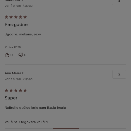
4
verificirani kupac
Dali
Prezgodne
ste
ocjenu
Ugodne, mekane, sexy
5
od
16. tra 2026.
5
0
0
Ana Maria B
2
verificirani kupac
Dali
Super
ste
ocjenu
Najbolje gaćice koje sam ikada imala
5
od
Veličina
:
Odgovara veličini
5