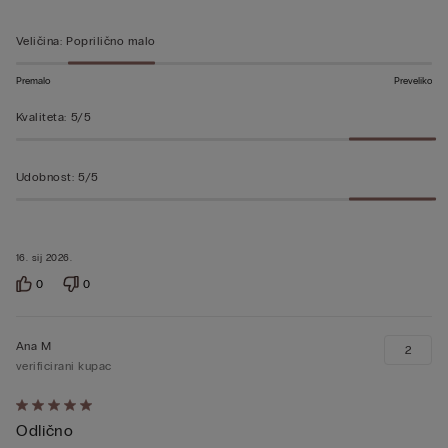
5
od
Veličina
:
Poprilično malo
5
Premalo
Preveliko
Kvaliteta
:
5/5
Udobnost
:
5/5
16. sij 2026.
0
0
Ana M
2
verificirani kupac
Dali
Odlično
ste