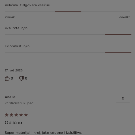
od
Veličina
:
Odgovara veličini
5
Premalo
Preveliko
Kvaliteta
:
5/5
Udobnost
:
5/5
27. velj 2026.
0
0
Ana M
2
verificirani kupac
Dali
Odlično
ste
ocjenu
Super materijal i kroj, jako udobne i izdržljive.