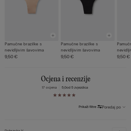
Pamučne brazilke s
Pamučne brazilke s
Pamučn
nevidljivim šavovima
nevidljivim šavovima
nevidlj
9,50 €
9,50 €
9,50 €
Ocjena i recenzije
17 ocjena
5,0
od 5 zvjezdica
Prikaži filtre
Poredaj po
Dubravka V