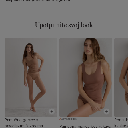
Upotpunite svoj look
Prilagodljiv
Pamučne gaćice s
Podsuk
nevidljivim šavovima
kvalite
Pamučna majica bez rukava