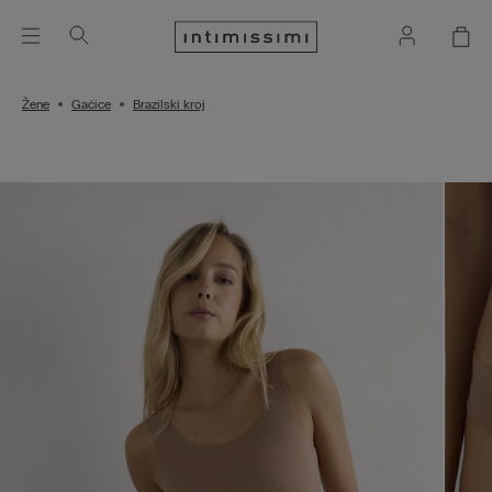
Žene
Gaćice
Brazilski kroj