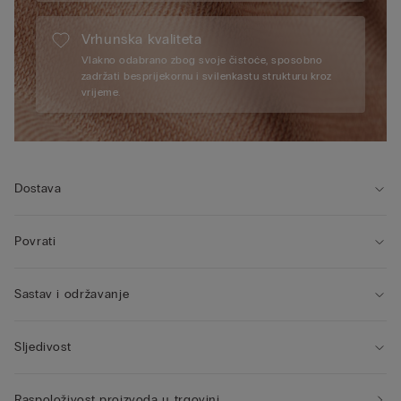
Vrhunska kvaliteta
Vlakno odabrano zbog svoje čistoće, sposobno
zadržati besprijekornu i svilenkastu strukturu kroz
vrijeme.
Dostava
Povrati
Sastav i održavanje
Sljedivost
Raspoloživost proizvoda u trgovini