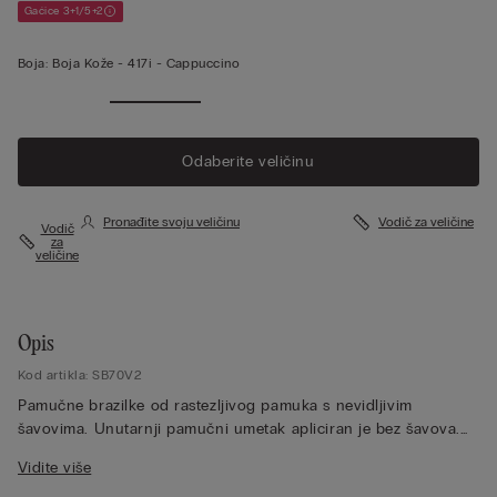
Gaćice 3+1/5+2
Boja:
Boja Kože -
417i - Cappuccino
Vidi više
Odaberite veličinu
Pronađite svoju veličinu
Vodič za veličine
Vodič
za
veličine
Opis
Kod artikla: SB70V2
Pamučne brazilke od rastezljivog pamuka s nevidljivim
šavovima. Unutarnji pamučni umetak apliciran je bez šavova.
Idealno za one koje traže nevidljiv odjevni komad ispod
Vidite više
pripijene odjeće.