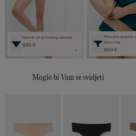
Pamučne brazilke s
Gaćice od prirodnog pamuka
šavovima
9,50 €
9,50 €
Moglo bi Vam se svidjeti