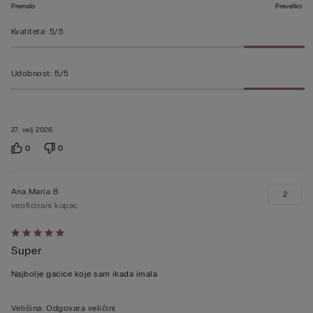
Premalo
Preveliko
Kvaliteta
:
5/5
Udobnost
:
5/5
27. velj 2026.
0
0
Ana Maria B
2
verificirani kupac
Dali
Super
ste
ocjenu
Najbolje gaćice koje sam ikada imala
5
od
Veličina
:
Odgovara veličini