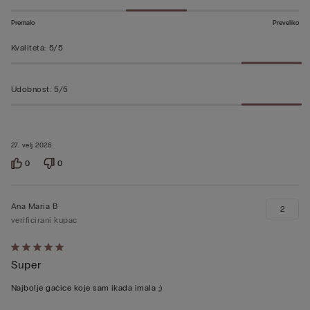
5
Premalo
Preveliko
Kvaliteta
:
5/5
Udobnost
:
5/5
27. velj 2026.
0
0
Ana Maria B
2
verificirani kupac
Dali
Super
ste
ocjenu
Najbolje gaćice koje sam ikada imala ;)
5