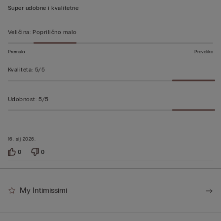
ocjenu
Super udobne i kvalitetne
5
od
Veličina
:
Poprilično malo
5
Premalo
Preveliko
Kvaliteta
:
5/5
Udobnost
:
5/5
16. sij 2026.
0
0
My Intimissimi