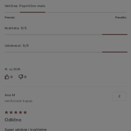
od
Veličina
:
Poprilično malo
5
Premalo
Preveliko
Kvaliteta
:
5/5
Udobnost
:
5/5
16. sij 2026.
0
0
Ana M
2
verificirani kupac
Dali
Odlično
ste
ocjenu
Super udobne i kvalitetne