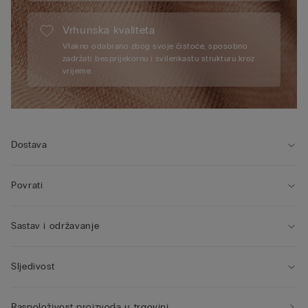
Vrhunska kvaliteta
Vlakno odabrano zbog svoje čistoće, sposobno
zadržati besprijekornu i svilenkastu strukturu kroz
vrijeme.
Dostava
Povrati
Sastav i održavanje
Sljedivost
Raspoloživost proizvoda u trgovini