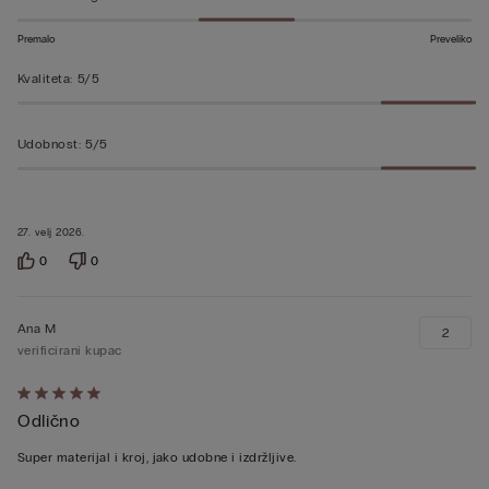
5
Premalo
Preveliko
Kvaliteta
:
5/5
Udobnost
:
5/5
27. velj 2026.
0
0
Ana M
2
verificirani kupac
Dali
Odlično
ste
ocjenu
Super materijal i kroj, jako udobne i izdržljive.
5