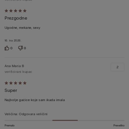
Dali
Prezgodne
ste
ocjenu
Ugodne, mekane, sexy
5
od
16. tra 2026.
5
0
0
Ana Maria B
2
verificirani kupac
Dali
Super
ste
ocjenu
Najbolje gaćice koje sam ikada imala
5
od
Veličina
:
Odgovara veličini
5
Premalo
Preveliko