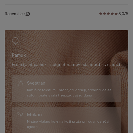
Recenzije
(
17
)
5,0/5
Pamuk
Esencijalni pamuk uzdignut na novi standard izvrsnosti
Svestran
Različite teksture i profinjeni detalji, stvoreni da sa
stilom prate svaki trenutak vašeg dana.
Mekan
Nježno vlakno koje na koži pruža prirodan osjećaj
ugode.