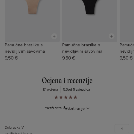
Pamučne brazilke s
Pamučne brazilke s
Pamučn
nevidljivim šavovima
nevidljivim šavovima
nevidlj
9,50 €
9,50 €
9,50 €
Ocjena i recenzije
17 ocjena
5,0
od 5 zvjezdica
Prikaži filtre
Sortiranje
Dubravka V
4
verificirani kupac