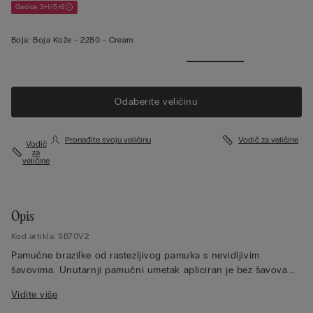
Gaćice 3+1/5+2
Boja:
Boja Kože -
2280 - Cream
Vidi više
Odaberite veličinu
Pronađite svoju veličinu
Vodič za veličine
Vodič
za
veličine
Opis
Kod artikla: SB70V2
Pamučne brazilke od rastezljivog pamuka s nevidljivim
šavovima. Unutarnji pamučni umetak apliciran je bez šavova.
Idealno za one koje traže nevidljiv odjevni komad ispod
Vidite više
pripijene odjeće.