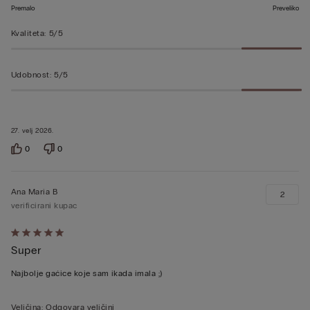
Premalo
Preveliko
Kvaliteta
:
5/5
Udobnost
:
5/5
27. velj 2026.
0
0
Ana Maria B
2
verificirani kupac
Dali
Super
ste
ocjenu
Najbolje gaćice koje sam ikada imala ;)
5
od
Veličina
:
Odgovara veličini