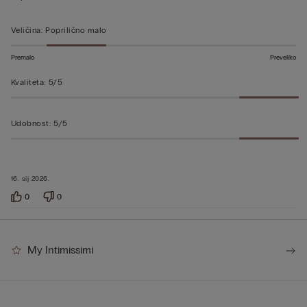
5
od
Veličina
:
Poprilično malo
5
Premalo
Preveliko
Kvaliteta
:
5/5
Udobnost
:
5/5
16. sij 2026.
0
0
My Intimissimi