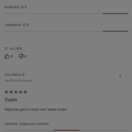
Kvaliteta
:
5/5
Udobnost
:
5/5
27. velj 2026.
0
0
Ana Maria B
2
verificirani kupac
Dali
Super
ste
ocjenu
Najbolje gaćice koje sam ikada imala
5
od
Veličina
:
Odgovara veličini
5