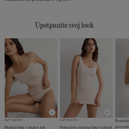
Upotpunite svoj look
Prilagodljiv
Prilagodljiv
Brazils
prirod
Majica bez rukava od
Pamučna majica bez rukava