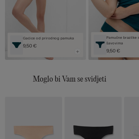
Pamučne brazilke s
Gaćice od prirodnog pamuka
šavovima
9,50 €
9,50 €
Moglo bi Vam se svidjeti