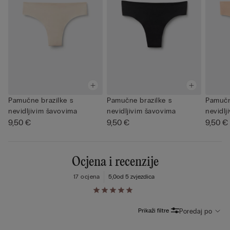
Pamučne brazilke s
Pamučne brazilke s
Pamučn
nevidljivim šavovima
nevidljivim šavovima
nevidlj
9,50 €
9,50 €
9,50 €
Ocjena i recenzije
17 ocjena
5,0
od 5 zvjezdica
Prikaži filtre
Poredaj po