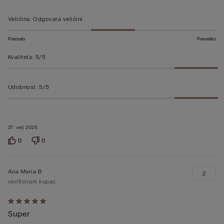
5
od
Veličina
:
Odgovara veličini
5
Premalo
Preveliko
Kvaliteta
:
5/5
Udobnost
:
5/5
27. velj 2026.
0
0
Ana Maria B
2
verificirani kupac
Dali
Super
ste