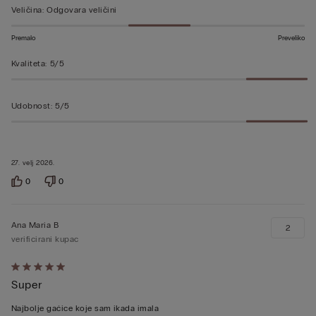
od
Veličina
:
Odgovara veličini
5
Premalo
Preveliko
Kvaliteta
:
5/5
Udobnost
:
5/5
27. velj 2026.
0
0
Ana Maria B
2
verificirani kupac
Dali
Super
ste
ocjenu
Najbolje gaćice koje sam ikada imala