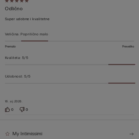
Dali
Odlično
ste
ocjenu
Super udobne i kvalitetne
5
od
Veličina
:
Poprilično malo
5
Premalo
Preveliko
Kvaliteta
:
5/5
Udobnost
:
5/5
16. sij 2026.
0
0
My Intimissimi