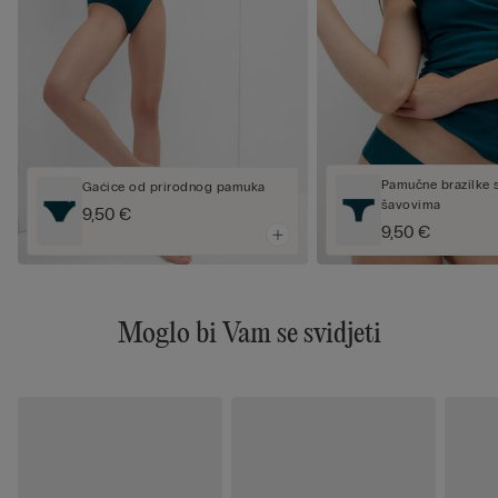
Pamučne brazilke s
Gaćice od prirodnog pamuka
šavovima
9,50 €
9,50 €
Moglo bi Vam se svidjeti