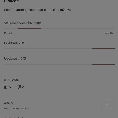
Odlično
ste
ocjenu
Super materijal i kroj, jako udobne i izdržljive.
5
od
Veličina
:
Poprilično malo
5
Premalo
Preveliko
Kvaliteta
:
5/5
Udobnost
:
5/5
16. sij 2026.
0
0
Ana M
2
verificirani kupac