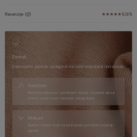
Recenzije
(
17
)
5,0/5
Pamuk
Esencijalni pamuk uzdignut na novi standard izvrsnosti
Svestran
Različite teksture i profinjeni detalji, stvoreni da sa
stilom prate svaki trenutak vašeg dana.
Mekan
Nježno vlakno koje na koži pruža prirodan osjećaj
ugode.