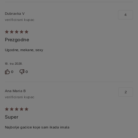
Dubravka V
4
verificirani kupac
Dali
Prezgodne
ste
ocjenu
Ugodne, mekane, sexy
5
od
16. tra 2026.
5
0
0
Ana Maria B
2
verificirani kupac
Dali
Super
ste
ocjenu
Najbolje gaćice koje sam ikada imala
5