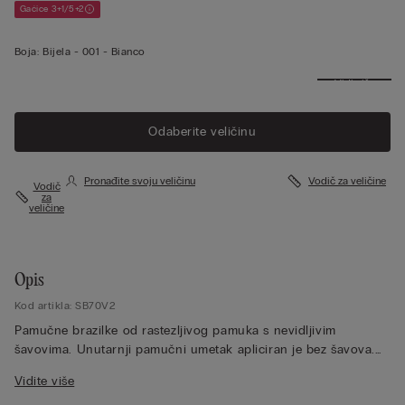
Gaćice 3+1/5+2
Boja:
Bijela -
001 - Bianco
Vidi više
Odaberite veličinu
Pronađite svoju veličinu
Vodič za veličine
Vodič
za
veličine
Opis
Kod artikla: SB70V2
Pamučne brazilke od rastezljivog pamuka s nevidljivim
šavovima. Unutarnji pamučni umetak apliciran je bez šavova.
Idealno za one koje traže nevidljiv odjevni komad ispod
Vidite više
pripijene odjeće.