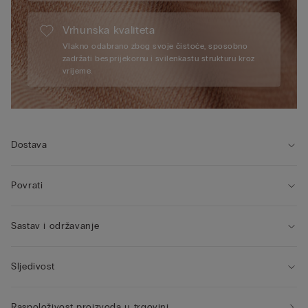
Vrhunska kvaliteta
Vlakno odabrano zbog svoje čistoće, sposobno
zadržati besprijekornu i svilenkastu strukturu kroz
vrijeme.
Dostava
Povrati
Sastav i održavanje
Sljedivost
Raspoloživost proizvoda u trgovini