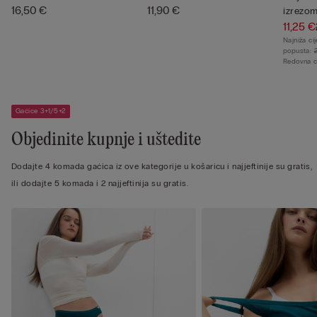
16,50 €
11,90 €
izrezom
11,25 €
Najniža ci
popusta:
Redovna c
Gaćice 3+1/5+2
Objedinite kupnje i uštedite
Dodajte 4 komada gaćica iz ove kategorije u košaricu i najjeftinije su gratis,
ili dodajte 5 komada i 2 najjeftinija su gratis.