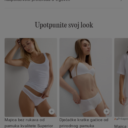
Upotpunite svoj look
Prilagod
Majica bez rukava od
Dječačke kratke gaćice od
pamuka kvalitete Superior
prirodnog pamuka
Majica 