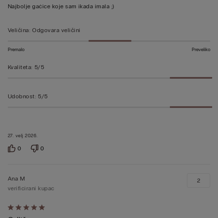
ocjenu
Najbolje gaćice koje sam ikada imala ;)
5
od
Veličina
:
Odgovara veličini
5
Premalo
Preveliko
Kvaliteta
:
5/5
Udobnost
:
5/5
27. velj 2026.
0
0
Ana M
2
verificirani kupac
Dali