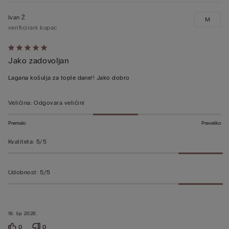
Ivan Ž
M
verificirani kupac
Dali
Jako zadovoljan
ste
ocjenu
Lagana košulja za tople dane!! Jako dobro
5
od
Veličina
:
Odgovara veličini
5
Premalo
Preveliko
Kvaliteta
:
5/5
Udobnost
:
5/5
19. lip 2026.
0
0