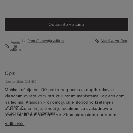
Odaberite veličinu
Pronađite svoju veličinu
Vodič za veličine
Vodič
za
veličine
Opis
Kod artikla: CLU115
Muška košulja od 100-postotnog pamuka dugih rukava s
klasičnim ovratnikom, strukturiranim manžetama i oplećnicom
na leđima. Klasičan kroj omogućuje slobodno kretanje i
• ovratnik
uravnoteženu liniju, čineći je idealnom za svakodnevnu
• dugi rukavi s manžetama
upotrebu ili formalnije prilike. Zbog stopostotno prirodne
• klasičan kroj
tkanine ova je lanena košulja dugih rukava iznimno prozračna
Vidite više
• model je visok 185 cm i nosi veličinu L
te posjeduje termoregulacijska svojstva, što je čini savršenom