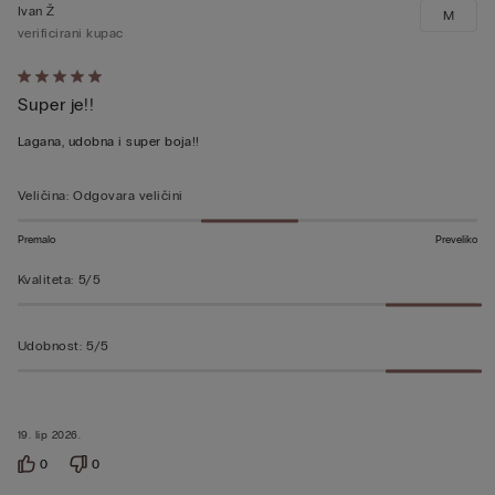
Ivan Ž
M
verificirani kupac
Dali
Super je!!
ste
ocjenu
Lagana, udobna i super boja!!
5
od
Veličina
:
Odgovara veličini
5
Premalo
Preveliko
Kvaliteta
:
5/5
Udobnost
:
5/5
19. lip 2026.
0
0