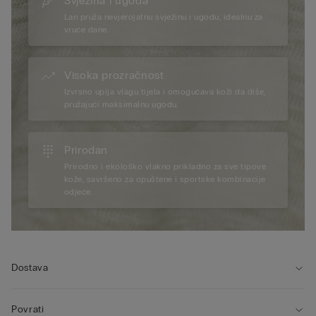
Svježina i ugoda
Lan pruža nevjerojatnu svježinu i ugodu, idealnu za
vruće dane.
Visoka prozračnost
Izvrsno upija vlagu tijela i omogućava koži da diše,
pružajući maksimalnu ugodu.
Prirodan
Prirodno i ekološko vlakno prikladno za sve tipove
kože, savršeno za opuštene i sportske kombinacije
odjeće.
Dostava
Povrati