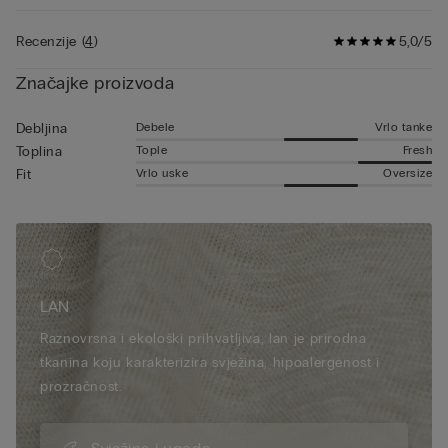
za nošenje ispod laganih sakoa ili poviše ljetnih majica kratkih
rukava.
Recenzije
(
4
)
5,0/5
Značajke proizvoda
Debele
Vrlo tanke
Debljina
Tople
Fresh
Toplina
Vrlo uske
Oversize
Fit
LAN
Raznovrsna i ekološki prihvatljiva, lan je prirodna
tkanina koju karakterizira svježina, hipoalergenost i
prozračnost.