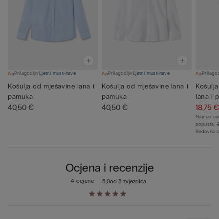
Prilagodljiv
Ljetni must-have
Prilagodljiv
Ljetni must-have
Prilagod
Košulja od mješavine lana i
Košulja od mješavine lana i
Košulja
pamuka
pamuka
lana i
40,50 €
40,50 €
18,75 €
Najniža ci
popusta:
Redovna c
Ocjena i recenzije
4 ocjene
5,0
od 5 zvjezdica