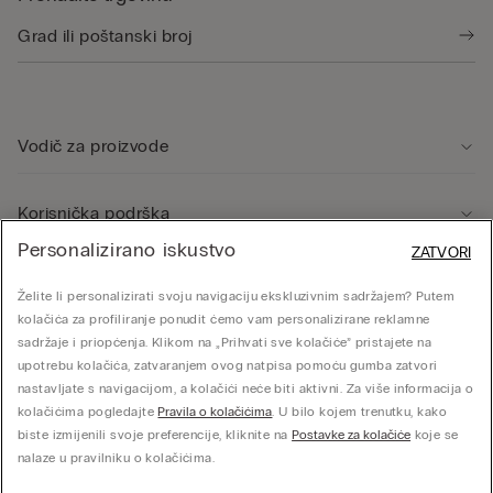
Vodič za proizvode
Korisnička podrška
Personalizirano iskustvo
ZATVORI
Pravno područje
Želite li personalizirati svoju navigaciju ekskluzivnim sadržajem? Putem
kolačića za profiliranje ponudit ćemo vam personalizirane reklamne
sadržaje i priopćenja. Klikom na „Prihvati sve kolačiće” pristajete na
Tvrtka
upotrebu kolačića, zatvaranjem ovog natpisa pomoću gumba zatvori
nastavljate s navigacijom, a kolačići neće biti aktivni. Za više informacija o
kolačićima pogledajte
Pravila o kolačićima
. U bilo kojem trenutku, kako
biste izmijenili svoje preferencije, kliknite na
Postavke za kolačiće
koje se
© CALZEDONIA SpA, Via Monte Baldo, 20 - 37062 - Dossobuono di Villafranca (VR) -
nalaze u pravilniku o kolačićima.
ITALY - 02253210237, hello@intimissimi.com