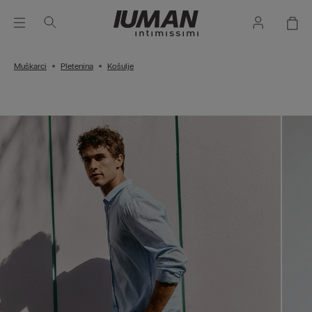
Muškarci
Pletenina
Košulje