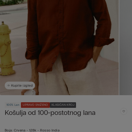
Kupite izgled
100% Lan
UPRAVO SNIŽENO
KLASIČAN KROJ
Košulja od 100-postotnog lana
Boja:
Crvena -
128k - Rosso India