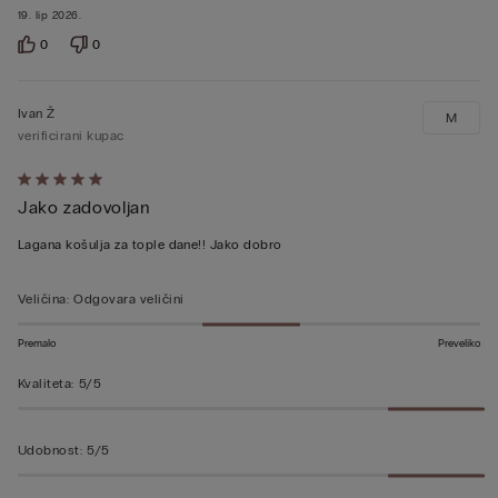
19. lip 2026.
0
0
Ivan Ž
M
verificirani kupac
Dali
Jako zadovoljan
ste
ocjenu
Lagana košulja za tople dane!! Jako dobro
5
od
Veličina
:
Odgovara veličini
5
Premalo
Preveliko
Kvaliteta
:
5/5
Udobnost
:
5/5