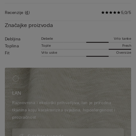
za nošenje ispod laganih sakoa ili poviše ljetnih majica kratkih
rukava.
Recenzije
(
4
)
5,0/5
Značajke proizvoda
Debele
Vrlo tanke
Debljina
Tople
Fresh
Toplina
Vrlo uske
Oversize
Fit
LAN
Raznovrsna i ekološki prihvatljiva, lan je prirodna
tkanina koju karakterizira svježina, hipoalergenost i
prozračnost.