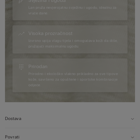
Svježina i ugoda
Lan pruža nevjerojatnu svježinu i ugodu, idealnu za
vruće dane.
Visoka prozračnost
Izvrsno upija vlagu tijela i omogućava koži da diše,
pružajući maksimalnu ugodu.
Prirodan
Prirodno i ekološko vlakno prikladno za sve tipove
kože, savršeno za opuštene i sportske kombinacije
odjeće.
Dostava
Povrati