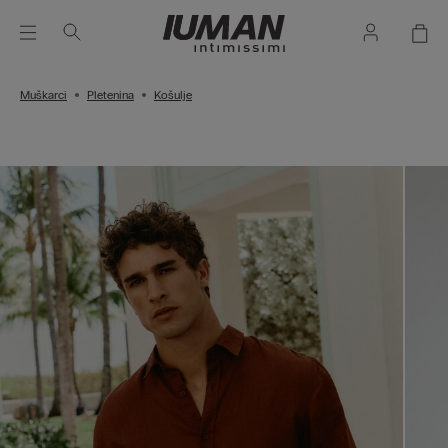
Muškarci
Pletenina
Košulje