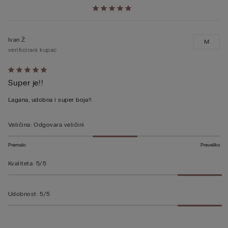
Ivan Ž
M
verificirani kupac
Dali
Super je!!
ste
ocjenu
Lagana, udobna i super boja!!
5
od
Veličina
:
Odgovara veličini
5
Premalo
Preveliko
Kvaliteta
:
5/5
Udobnost
:
5/5