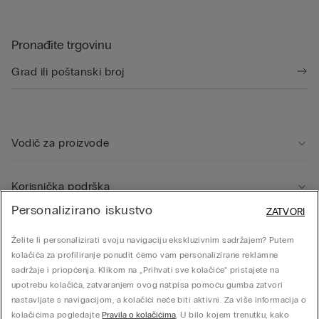
Pronađite trgovinu
Vodič za proizvode
Korisnička podrška
Personalizirano iskustvo
ZATVORI
Pravno područje
Želite li personalizirati svoju navigaciju ekskluzivnim sadržajem? Putem
kolačića za profiliranje ponudit ćemo vam personalizirane reklamne
sadržaje i priopćenja. Klikom na „Prihvati sve kolačiće” pristajete na
Tvrtka
upotrebu kolačića, zatvaranjem ovog natpisa pomoću gumba zatvori
nastavljate s navigacijom, a kolačići neće biti aktivni. Za više informacija o
kolačićima pogledajte
Pravila o kolačićima
. U bilo kojem trenutku, kako