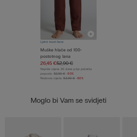
Ljetni must-have
Muške hlače od 100-
postotnog lana
26,45 €
52,90 €
Najniža cijena 30 dana prije početka
popusta:
52,90 €
-50%
Redovna cijena:
52,90 €
-50%
Moglo bi Vam se svidjeti