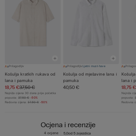
Prilagodljiv
Prilagodljiv
Ljetni must-have
Prilagod
Košulja kratkih rukava od
Košulja od mješavine lana i
Košulja
lana i pamuka
pamuka
lana i
18,75 €
37,50 €
40,50 €
18,75 €
Najniža cijena 30 dana prije početka
Najniža ci
popusta:
37,50 €
-50%
popusta:
Redovna cijena:
37,50 €
-50%
Redovna c
Ocjena i recenzije
4 ocjene
5,0
od 5 zvjezdica