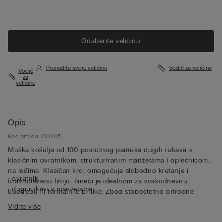
Odaberite veličinu
Pronađite svoju veličinu
Vodič za veličine
Vodič
za
veličine
Opis
Kod artikla: CLU115
Muška košulja od 100-postotnog pamuka dugih rukava s
klasičnim ovratnikom, strukturiranim manžetama i oplećnicom
na leđima. Klasičan kroj omogućuje slobodno kretanje i
• ovratnik
uravnoteženu liniju, čineći je idealnom za svakodnevnu
• dugi rukavi s manžetama
upotrebu ili formalnije prilike. Zbog stopostotno prirodne
• klasičan kroj
tkanine ova je lanena košulja dugih rukava iznimno prozračna
Vidite više
• model je visok 185 cm i nosi veličinu L
te posjeduje termoregulacijska svojstva, što je čini savršenom