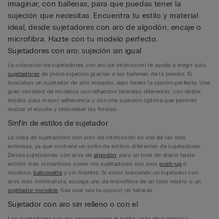
imaginar, con ballenas, para que puedas tener la
sujeción que necesitas. Encuentra tu estilo y material
ideal, desde sujetadores con aro de algodón, encaje o
microfibra. Hazte con tu modelo perfecto.
Sujetadores con aro: sujeción sin igual
La colección de sujetadores con aro de Intimissimi te ayuda a elegir solo
sujetadores
de plena sujeción gracias a las ballenas de la prenda. Si
buscabas un sujetador de alto impacto, aquí tienes la opción perfecta. Una
gran variedad de modelos con refuerzos laterales diferentes, con doble
tejidos para mayor adherencia y con una sujeción óptima que permite
realzar el escote y redondear las formas.
Sinfín de estilos de sujetador
La línea de sujetadores con aros de Intimissimi es una de las más
extensas, ya que contiene un sinfín de estilos diferentes de sujetadores.
Desde sujetadores con aros de
algodón
, para un look de diario hasta
estilos más románticos como los sujetadores con aros
push-up
o
modelos
balconette
y sin tirantes. Si estás buscando un sujetador con
aros más minimalista, escoge uno de microfibra de un tono neutro o un
sujetador invisible
. Sea cual sea tu opción, no fallarás.
Sujetador con aro sin relleno o con el
Los sujetadores con aro proporcionan el punto justo de sujeción y