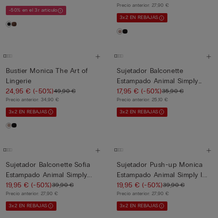
Precio anterior:
27,90 €
-50% en el 3r artículo
3x2 EN REBAJAS
Bustier Monica The Art of
Sujetador Balconette
Lingerie
Estampado Animal Simply
24,95 €
(-50%)
Iconi...
17,95 €
(-50%)
49,90 €
35,90 €
Precio anterior:
34,90 €
Precio anterior:
25,10 €
3x2 EN REBAJAS
3x2 EN REBAJAS
Sujetador Balconette Sofia
Sujetador Push-up Monica
Estampado Animal Simply...
Estampado Animal Simply I...
19,95 €
(-50%)
19,95 €
(-50%)
39,90 €
39,90 €
Precio anterior:
27,90 €
Precio anterior:
27,90 €
3x2 EN REBAJAS
3x2 EN REBAJAS