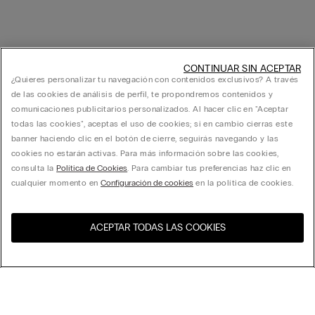
CONTINUAR SIN ACEPTAR
¿Quieres personalizar tu navegación con contenidos exclusivos? A través
de las cookies de análisis de perfil, te propondremos contenidos y
comunicaciones publicitarios personalizados. Al hacer clic en "Aceptar
todas las cookies", aceptas el uso de cookies; si en cambio cierras este
banner haciendo clic en el botón de cierre, seguirás navegando y las
cookies no estarán activas. Para más información sobre las cookies,
consulta la
Política de Cookies
. Para cambiar tus preferencias haz clic en
cualquier momento en
Configuración de cookies
en la política de cookies.
ACEPTAR TODAS LAS COOKIES
Visita la tienda online de tu
United States
país
Ordenar