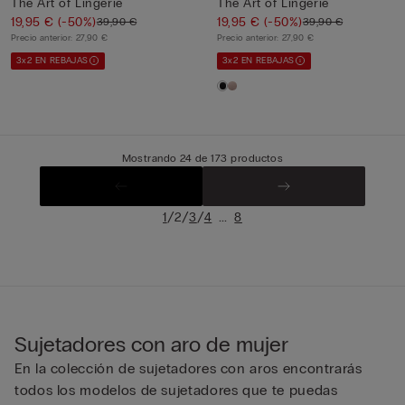
The Art of Lingerie
The Art of Lingerie
19,95 €
(-50%)
19,95 €
(-50%)
39,90 €
39,90 €
Precio anterior:
27,90 €
Precio anterior:
27,90 €
3x2 EN REBAJAS
3x2 EN REBAJAS
Mostrando 24 de 173 productos
/
/
/
...
1
2
3
4
8
Sujetadores con aro de mujer
En la colección de sujetadores con aros encontrarás
todos los modelos de sujetadores que te puedas