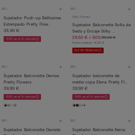
Silky Flowers
Sujetador Push-up Bellissima
Estampado Pretty Flow...
Sujetador Balconette Sofia de
35,90 €
Seda y Encaje Silky ...
29,50 €
(-50%)
59,00 €
-50% en el 3r artículo
Precio anterior:
41,30 €
3x2 EN REBAJAS
Sujetador Balconette Denise
Sujetador balconette de
Pretty Flowers
media copa Elena Pretty Fl...
39,90 €
39,90 €
-50% en el 3r artículo
-50% en el 3r artículo
+2
+4
Sujetador Balconette Daniela
Sujetador Balconette Ilenia