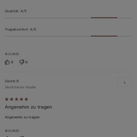
Qualität
:
4/5
Tragekomfort
:
4/5
16.12.2023
0
0
Daniel B
L
Verifizierter Käufer
Mit
Angenehm zu tragen.
5
von
Angenehm zu tragen.
5
bewertet
16.12.2023