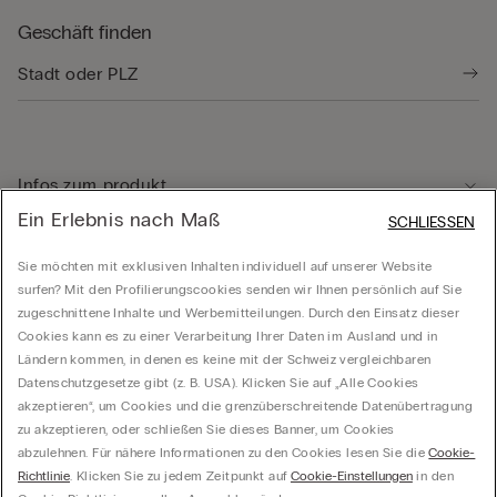
Geschäft finden
Infos zum produkt
Ein Erlebnis nach Maß
SCHLIESSEN
Kundenservice
Sie möchten mit exklusiven Inhalten individuell auf unserer Website
surfen? Mit den Profilierungscookies senden wir Ihnen persönlich auf Sie
zugeschnittene Inhalte und Werbemitteilungen. Durch den Einsatz dieser
Rechtliche Hinweise
Cookies kann es zu einer Verarbeitung Ihrer Daten im Ausland und in
Ländern kommen, in denen es keine mit der Schweiz vergleichbaren
Datenschutzgesetze gibt (z. B. USA). Klicken Sie auf „Alle Cookies
Unternehmen
akzeptieren“, um Cookies und die grenzüberschreitende Datenübertragung
zu akzeptieren, oder schließen Sie dieses Banner, um Cookies
abzulehnen. Für nähere Informationen zu den Cookies lesen Sie die
Cookie-
Richtlinie
. Klicken Sie zu jedem Zeitpunkt auf
Cookie-Einstellungen
in den
Calzedonia Switzerland AG, Wiesenstrasse 5, CH-8952 Schlieren, CHE-287.459.583,