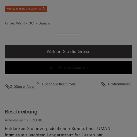
Mix & Match 3+1 GRATIS
Farbe:
Weiß -
001 - Bianco
Wählen Sie die Größe
Personalisieren
Finden Sie Ihre Größe
Größentabelle
Größenleitfaden
Beschreibung
Artikelnummer: CLU16E
Entdecken Sie unvergleichlichen Komfort mit IUMAN
Intimissimis leichtem Langarmshirt für Herren mit