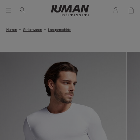
Herren
Strickwaren
Langarmshirts