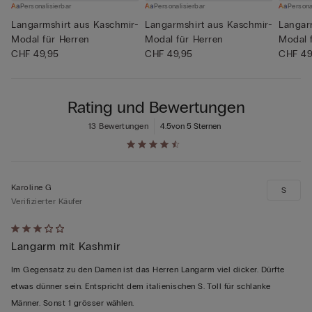
Personalisierbar
Personalisierbar
Persona
Langarmshirt aus Kaschmir-
Langarmshirt aus Kaschmir-
Langar
Modal für Herren
Modal für Herren
Modal 
CHF 49,95
CHF 49,95
CHF 49
Rating und Bewertungen
13 Bewertungen
4.5
von 5 Sternen
Karoline G
S
Verifizierter Käufer
Mit
Langarm mit Kashmir
3
von
Im Gegensatz zu den Damen ist das Herren Langarm viel dicker. Dürfte
5
etwas dünner sein. Entspricht dem italienischen S. Toll für schlanke
bewertet
Männer. Sonst 1 grösser wählen.