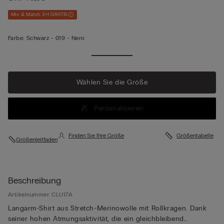
Mix & Match 3+1 GRATIS
Farbe:
Schwarz -
019 - Nero
Wählen Sie die Größe
Personalisieren
Finden Sie Ihre Größe
Größentabelle
Größenleitfaden
Beschreibung
Artikelnummer: CLU17A
Langarm-Shirt aus Stretch-Merinowolle mit Rollkragen. Dank
seiner hohen Atmungsaktivität, die ein gleichbleibend