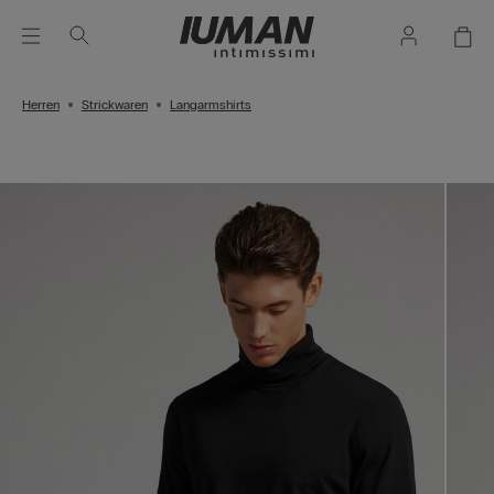
Herren
Strickwaren
Langarmshirts