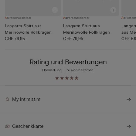
Personalisierbar
Personalisierbar
Persona
Langarm-Shirt aus
Langarm-Shirt aus
Langar
Merinowolle Rollkragen
Merinowolle Rollkragen
aus Me
CHF 79,95
CHF 79,95
Aus...
CHF 59
Rating und Bewertungen
1 Bewertung
5.0
von 5 Sternen
My Intimissimi
Geschenkkarte