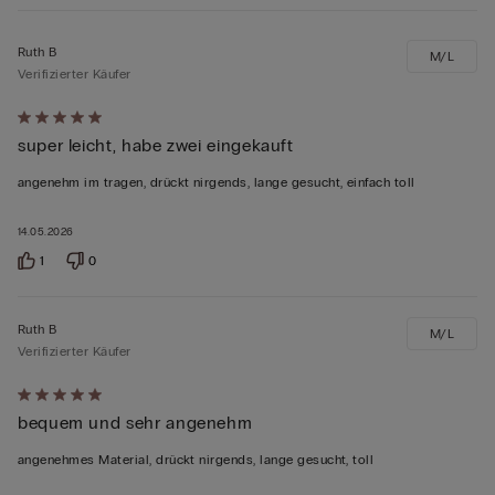
Ruth B
M/L
Verifizierter Käufer
Mit
super leicht, habe zwei eingekauft
5
von
angenehm im tragen, drückt nirgends, lange gesucht, einfach toll
5
bewertet
14.05.2026
1
0
Ruth B
M/L
Verifizierter Käufer
Mit
bequem und sehr angenehm
5
von
angenehmes Material, drückt nirgends, lange gesucht, toll
5