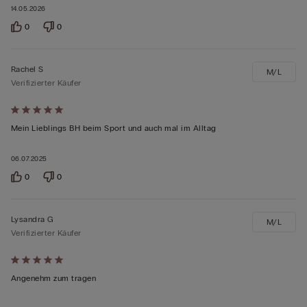
bewertet
14.05.2026
0
0
Rachel S
M/L
Verifizierter Käufer
Mit
5
Mein Lieblings BH beim Sport und auch mal im Alltag
von
06.07.2025
5
bewertet
0
0
Lysandra G
M/L
Verifizierter Käufer
Mit
5
Angenehm zum tragen
von