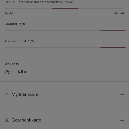
5
Größe
:
Entspricht der tatsächlichen Größe
bewertet
Zu klein
Zu groß
Qualität
:
5/5
Tragekomfort
:
5/5
14.04.2025
0
0
My Intimissimi
Geschenkkarte