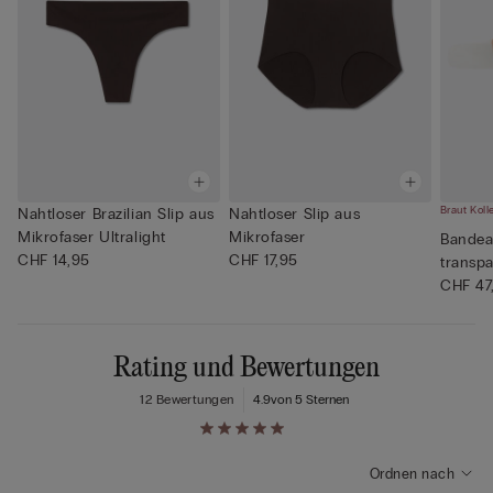
Braut Koll
Nahtloser Brazilian Slip aus
Nahtloser Slip aus
Mikrofaser Ultralight
Mikrofaser
Bandea
CHF 14,95
CHF 17,95
transp
CHF 47
Rating und Bewertungen
12 Bewertungen
4.9
von 5 Sternen
Ordnen nach