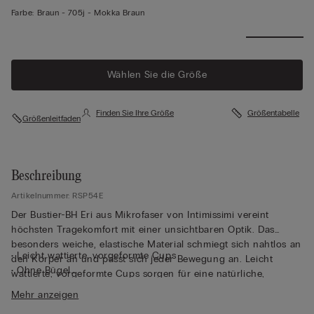
Farbe:
Braun -
705j - Mokka Braun
Wählen Sie die Größe
Finden Sie Ihre Größe
Größentabelle
Größenleitfaden
Beschreibung
Artikelnummer: RSP54E
Der Bustier-BH Eri aus Mikrofaser von Intimissimi vereint
höchsten Tragekomfort mit einer unsichtbaren Optik. Das
besonders weiche, elastische Material schmiegt sich nahtlos an
• Leicht wattierte, vorgeformte Cups
den Körper an und passt sich jeder Bewegung an. Leicht
• Ohne Bügel
wattierte, vorgeformte Cups sorgen für eine natürliche,
• Vollständig verstellbare elastische Träger
abgerundete Form, während die vollständig verstellbaren
Mehr anzeigen
• Abgerundete Brustoptik
Träger individuelle Anpassung ermöglichen. Auf Bügel wurde