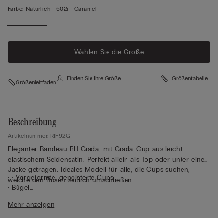
Farbe:
Natürlich -
502i - Caramel
Wählen Sie die Größe
Finden Sie Ihre Größe
Größentabelle
Größenleitfaden
Beschreibung
Artikelnummer: RIF92G
Eleganter Bandeau-BH Giada, mit Giada-Cup aus leicht
elastischem Seidensatin. Perfekt allein als Top oder unter einer
Jacke getragen. Ideales Modell für alle, die Cups suchen,
• • Vorgeformte, gepolsterte Cups
welche den Busen seitlich umschließen.
• Bügel
• Seitenstäbchen
Mehr anzeigen
• Vollständig mit Tüll unterlegt