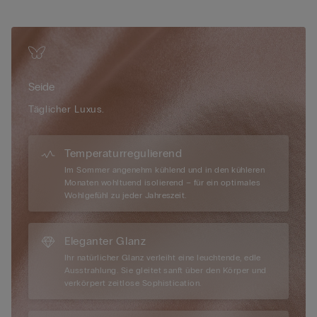
• Silikonband im Brustbereich und unter der Brust
• Seitlicher Häkchenverschluss
• Elastische, vollständig verstellbare und abnehmbare Träger
• Optimaler Halt
• Verleiht dem Dekolleté eine schöne Rundung
• Das Model ist 175 cm groß und trägt Größe 2B / 75B / 34B /
Seide
85B / 42B
Täglicher Luxus.
Temperaturregulierend
Im Sommer angenehm kühlend und in den kühleren
Monaten wohltuend isolierend – für ein optimales
Wohlgefühl zu jeder Jahreszeit.
Eleganter Glanz
Ihr natürlicher Glanz verleiht eine leuchtende, edle
Ausstrahlung. Sie gleitet sanft über den Körper und
verkörpert zeitlose Sophistication.