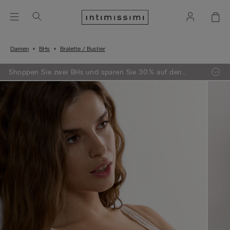
Damen
BHs
Bralette / Bustier
Shoppen Sie zwei BHs und sparen Sie 30 % auf den
zweiten!