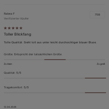
Rabea F
75B
Verifizierter Käufer
Mit
Toller Blickfang
5
von
Tolle Qualität. Sieht toll aus unter leicht durchsichtiger blauer Bluse.
5
bewertet
Größe
:
Entspricht der tatsächlichen Größe
Zu klein
Zu groß
Qualität
:
5/5
Tragekomfort
:
5/5
13.06.2026