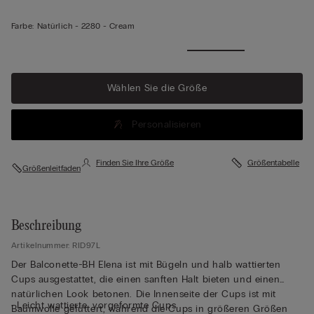
Farbe:
Natürlich -
2280 - Cream
Wählen Sie die Größe
Personalisieren
Finden Sie Ihre Größe
Größentabelle
Größenleitfaden
Beschreibung
Artikelnummer: RID97L
Der Balconette-BH Elena ist mit Bügeln und halb wattierten
Cups ausgestattet, die einen sanften Halt bieten und einen
natürlichen Look betonen. Die Innenseite der Cups ist mit
• Leicht wattierte, vorgeformte Cups
Baumwolle gefüttert, während die Cups in größeren Größen