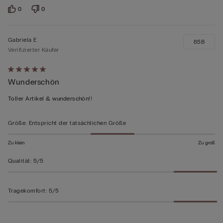
0
0
Gabriela E
85B
Verifizierter Käufer
Mit
Wunderschön
5
von
Toller Artikel & wunderschön!!
5
bewertet
Größe
:
Entspricht der tatsächlichen Größe
Zu klein
Zu groß
Qualität
:
5/5
Tragekomfort
:
5/5