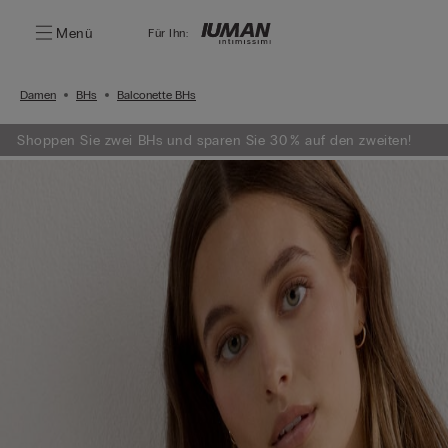
Menü
Für Ihn:
Damen
BHs
Balconette BHs
Shoppen Sie zwei BHs und sparen Sie 30 % auf den zweiten!