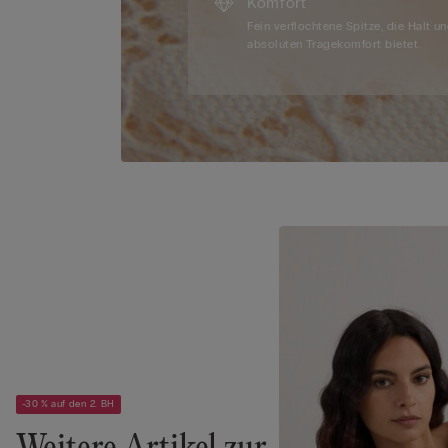
Komfort
Fein verflochtene Spitze, die Halt u
absoluten Tragekomfort bietet.
-30 % auf den 2. BH