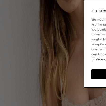
Ein Erl
Sie möcht
Profilier
Werbemitt
Daten im 
vergleich
akzeptier
oder schl
den Cooki
Einstellun