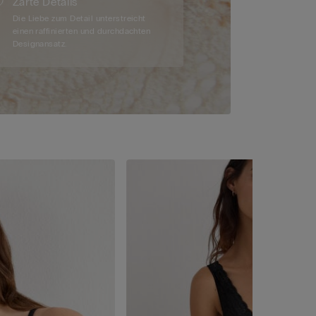
Zarte Details
Die Liebe zum Detail unterstreicht
einen raffinierten und durchdachten
Designansatz.