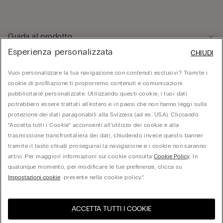
Guida al prodotto
Esperienza personalizzata
CHIUDI
Servizio clienti
Vuoi personalizzare la tua navigazione con contenuti esclusivi? Tramite i
cookie di profilazione ti proporremo contenuti e comunicazioni
pubblicitarie personalizzate. Utilizzando questi cookie, i tuoi dati
Area Legale
potrebbero essere trattati all'estero e in paesi che non hanno leggi sulla
protezione dei dati paragonabili alla Svizzera (ad es. USA). Cliccando
“Accetta tutti i Cookie” acconsenti all’utilizzo dei cookie e alla
Corporate
trasmissione transfrontaliera dei dati, chiudendo invece questo banner
tramite il tasto chiudi proseguirai la navigazione e i cookie non saranno
attivi. Per maggiori informazioni sui cookie consulta
Cookie Policy
. In
qualunque momento, per modificare le tue preferenze, clicca su
Calzedonia Switzerland AG, Wiesenstrasse 5, CH-8952 Schlieren, CHE-287.459.583,
Impostazioni cookie
presente nella cookie policy”.
hello@intimissimi.com
ACCETTA TUTTI I COOKIE
Seleziona la taglia
United States
Visita l'e-store del tuo paese