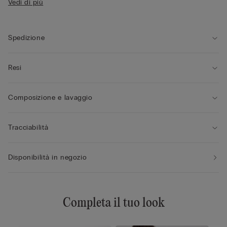
Vedi di più
• Spallina regolabile nella parte posteriore
• Effetto naturale
• La modella è alta 175 cm e indossa la taglia 2B / 75B / 34B /
85B / 42B
Spedizione
Resi
Composizione e lavaggio
Tracciabilità
Disponibilità in negozio
Completa il tuo look