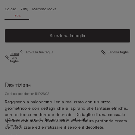
Colore:
-
705j - Marrone Moka
-50%
Seleziona la taglia
Trova la tua taglia
Tabella taglie
Guida
alle
taglie
Descrizione
Codice prodotto: RID2602
Reggiseno a balconcino Ilenia realizzato con un pizzo
geometrico e con dettagli che si ispirano alle fantasie etniche
con un tocco moderno e ricercato. Dettaglio di una sensuale
• Coppa preformata leggermente imbottita
spallina con motivo di tre elastici e scollatura profonda creata
• Ferretto
per valorizzare ed enfatizzare il seno e il decolletè.
• Girotorace doppiato in tulle