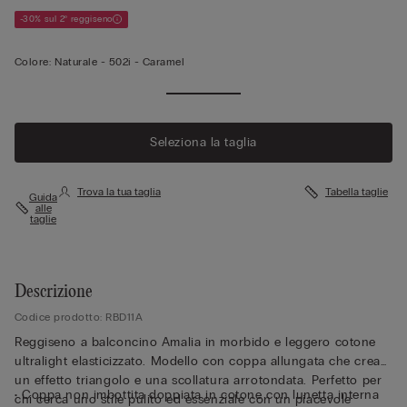
-30% sul 2° reggiseno
Colore:
Naturale -
502i - Caramel
Seleziona la taglia
Trova la tua taglia
Tabella taglie
Guida
alle
taglie
Descrizione
Codice prodotto: RBD11A
Reggiseno a balconcino Amalia in morbido e leggero cotone
ultralight elasticizzato. Modello con coppa allungata che crea
un effetto triangolo e una scollatura arrotondata. Perfetto per
• Coppa non imbottita doppiata in cotone con lunetta interna
chi cerca uno stile pulito ed essenziale con un piacevole