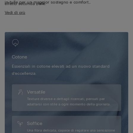
in tulle per un maggior sostegno e comfort
effetto seconda pelle.
• Ferretto
Vedi di più
• Tubetto che contiene il ferretto in cotone
• Girotorace doppiato in cotone con tulle interno per un
maggiore comfort
• Spallina rivestita in cotone regolabile nella parte posteriore
• Ottimo sostegno
• Effetto naturale
• La modella è alta 175 cm e indossa la taglia 2B / 75B / 34B /
Cotone
85B / 42B
Essenziali in cotone elevati ad un nuovo standard
d’eccellenza.
Versatile
Texture diverse e dettagli ricercati, pensati per
adattarsi con stile a ogni momento della giornata.
Soffice
Una fibra delicata, capace di regalare una sensazione