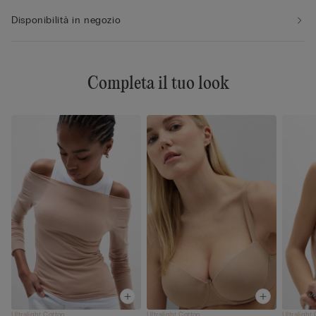
Disponibilità in negozio
Completa il tuo look
Ultralight Cotton
Ultralight Cotton
Ultralight