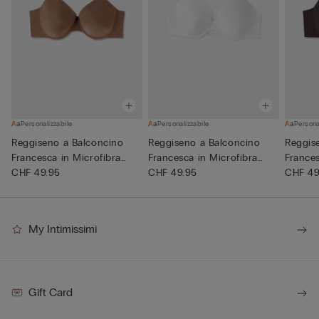
Personalizzabile
Personalizzabile
Persona
Reggiseno a Balconcino
Reggiseno a Balconcino
Reggis
Francesca in Microfibra
Francesca in Microfibra
Frances
Ult...
CHF 49.95
Ult...
CHF 49.95
Ult...
CHF 49
My Intimissimi
Gift Card