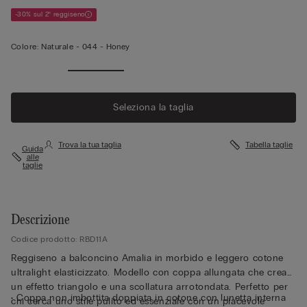
-30% sul 2° reggiseno
Colore:
Naturale -
044 - Honey
Seleziona la taglia
Trova la tua taglia
Tabella taglie
Guida
alle
taglie
Descrizione
Codice prodotto: RBD11A
Reggiseno a balconcino Amalia in morbido e leggero cotone
ultralight elasticizzato. Modello con coppa allungata che crea
un effetto triangolo e una scollatura arrotondata. Perfetto per
• Coppa non imbottita doppiata in cotone con lunetta interna
chi cerca uno stile pulito ed essenziale con un piacevole