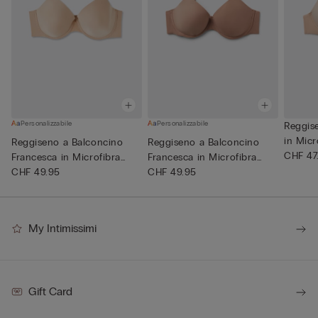
Personalizzabile
Personalizzabile
Reggis
in Micr
Reggiseno a Balconcino
Reggiseno a Balconcino
CHF 47
Francesca in Microfibra
Francesca in Microfibra
Ult...
CHF 49.95
Ult...
CHF 49.95
My Intimissimi
Gift Card