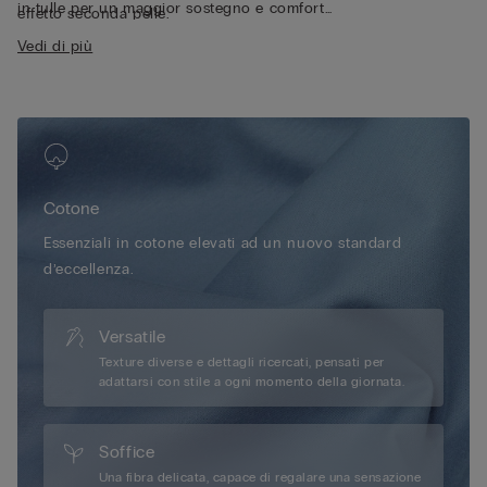
in tulle per un maggior sostegno e comfort
effetto seconda pelle.
• Ferretto
Vedi di più
• Tubetto che contiene il ferretto in cotone
• Girotorace doppiato in cotone con tulle interno per un
maggiore comfort
• Spallina rivestita in cotone regolabile nella parte posteriore
• Ottimo sostegno
• Effetto naturale
• La modella è alta 175 cm e indossa la taglia 2B / 75B / 34B /
Cotone
85B / 42B
Essenziali in cotone elevati ad un nuovo standard
d’eccellenza.
Versatile
Texture diverse e dettagli ricercati, pensati per
adattarsi con stile a ogni momento della giornata.
Soffice
Una fibra delicata, capace di regalare una sensazione