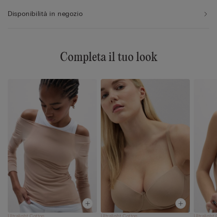
Disponibilità in negozio
Completa il tuo look
Ultralight Cotton
Ultralight Cotton
Ultralight