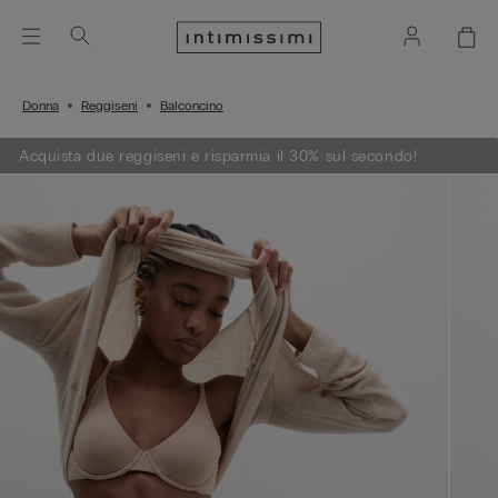
Donna
Reggiseni
Balconcino
Acquista due reggiseni e risparmia il 30% sul secondo!