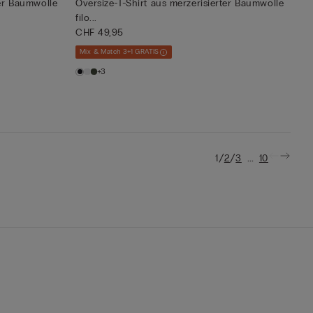
ter Baumwolle
Oversize-T-Shirt aus merzerisierter Baumwolle
filo...
CHF 49,95
Mix & Match 3+1 GRATIS
+3
/
/
...
1
2
3
10