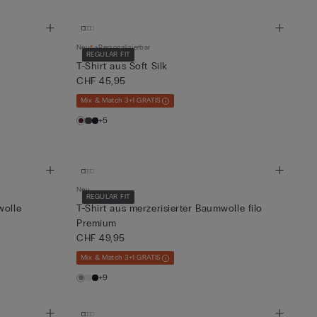
Neu
Personalisierbar
REGULAR FIT
T-Shirt aus Soft Silk
CHF 45,95
Mix & Match 3+1 GRATIS
+5
Neu
REGULAR FIT
wolle
T-Shirt aus merzerisierter Baumwolle filo
Premium
CHF 49,95
Mix & Match 3+1 GRATIS
+9