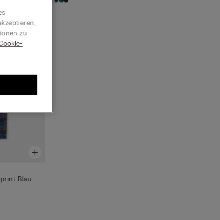
es
kzeptieren,
tionen zu
Cookie-
print Blau