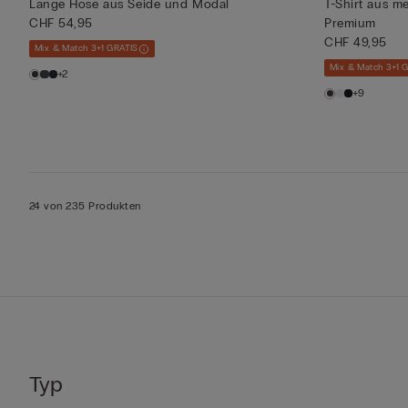
Lange Hose aus Seide und Modal
T-Shirt aus me
CHF 54,95
Premium
CHF 49,95
Mix & Match 3+1 GRATIS
Mix & Match 3+1 
+2
+9
24 von 235 Produkten
Typ