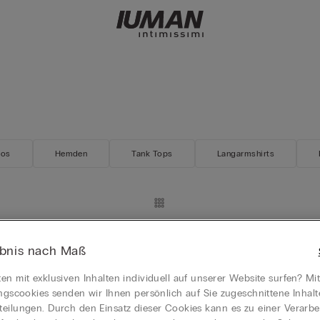
los
Hemden
Tank Tops
Langarmshirts
ebnis nach Maß
s Modalstoff mit Streifen Blau
en mit exklusiven Inhalten individuell auf unserer Website surfen? Mi
GRATIS
ungscookies senden wir Ihnen persönlich auf Sie zugeschnittene Inhal
eilungen. Durch den Einsatz dieser Cookies kann es zu einer Verarbe