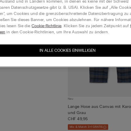
Ausland und in Ländern kommen, in denen es keine mit der Schweiz
baren Datenschutzgesetze gibt (z. B. USA). Klicken Sie auf „Alle Cooki
en“, um Cookies und die grenzüberschreitende Datenübertragung zu a
ießen Sie dieses Banner, um Cookies abzulehnen. Für nähere Informa
es lesen Sie die
Cookie-Richtlinie
. Klicken Sie zu jedem Zeitpunkt auf
gen
in den Cookie-Richtlinien, um Ihre Auswahl zu ändern.
IN ALLE COOKIES EINWILLIGEN
Neu
Lange Hose aus Canvas mit Karo
und Grau
CHF 49,95
Mix & Match 3+1 GRATIS