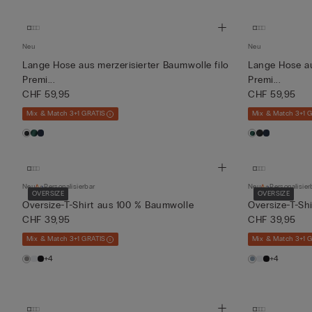
Neu
Neu
Lange Hose aus merzerisierter Baumwolle filo
Lange Hose au
Premi...
Premi...
CHF 59,95
CHF 59,95
Mix & Match 3+1 GRATIS
Mix & Match 3+1 
Neu
Personalisierbar
Neu
Personalisier
OVERSIZE
OVERSIZE
Oversize-T-Shirt aus 100 % Baumwolle
Oversize-T-Sh
CHF 39,95
CHF 39,95
Mix & Match 3+1 GRATIS
Mix & Match 3+1 
+4
+4