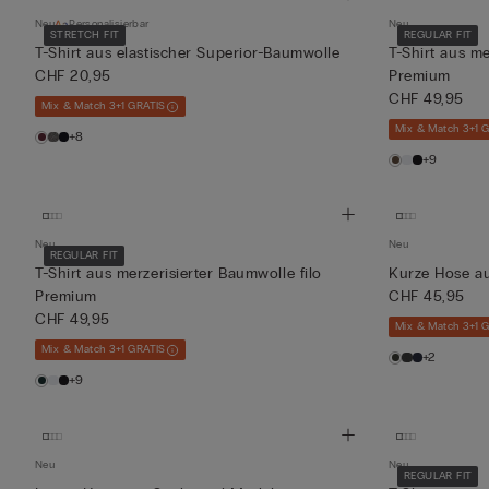
Neu
Personalisierbar
Neu
STRETCH FIT
REGULAR FIT
T-Shirt aus elastischer Superior-Baumwolle
T-Shirt aus me
CHF 20,95
Premium
CHF 49,95
Mix & Match 3+1 GRATIS
Mix & Match 3+1 
+8
+9
Neu
Neu
REGULAR FIT
T-Shirt aus merzerisierter Baumwolle filo
Kurze Hose a
Premium
CHF 45,95
CHF 49,95
Mix & Match 3+1 
Mix & Match 3+1 GRATIS
+2
+9
Neu
Neu
REGULAR FIT