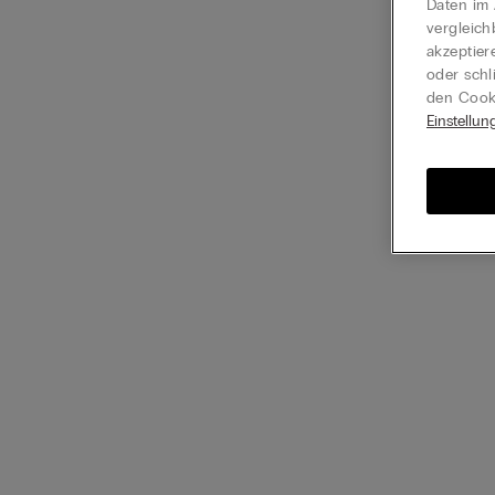
Daten im 
vergleich
akzeptier
oder schl
den Cooki
Einstellun