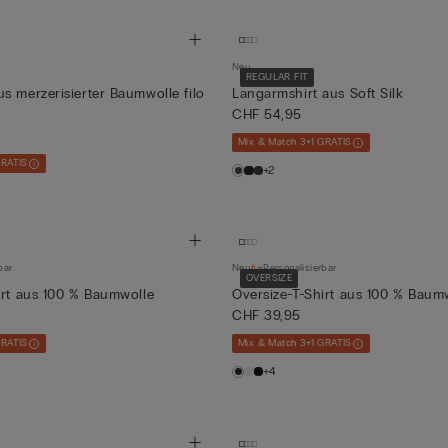
Neu
REGULAR FIT
s merzerisierter Baumwolle filo
Langarmshirt aus Soft Silk
CHF 54,95
Mix & Match 3+1 GRATIS
GRATIS
+2
bar
Neu
Personalisierbar
OVERSIZE
irt aus 100 % Baumwolle
Oversize-T-Shirt aus 100 % Baum
CHF 39,95
GRATIS
Mix & Match 3+1 GRATIS
+4