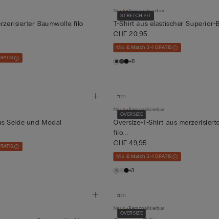
Neu
Personalisierbar
STRETCH FIT
rzerisierter Baumwolle filo
T-Shirt aus elastischer Superior
CHF 20,95
Mix & Match 3+1 GRATIS
GRATIS
+8
Neu
Personalisierbar
OVERSIZE
us Seide und Modal
Oversize-T-Shirt aus merzerisier
filo...
CHF 49,95
GRATIS
Mix & Match 3+1 GRATIS
+3
Neu
Personalisierbar
OVERSIZE