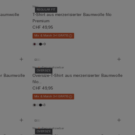
Neu
REGULAR FIT
-Baumwolle
T-Shirt aus merzerisierter Baumwolle filo
Premium
CHF 49,95
Mix & Match 3+1 GRATIS
+9
Neu
Personalisierbar
OVERSIZE
ter Baumwolle
Oversize-T-Shirt aus merzerisierter Baumwolle
filo...
CHF 49,95
Mix & Match 3+1 GRATIS
+3
Neu
Personalisierbar
OVERSIZE