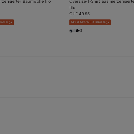
rzerisierter Baumwolle filo
Oversize-T-Shirt aus merzerisier
filo...
CHF 49,95
GRATIS
Mix & Match 3+1 GRATIS
+3