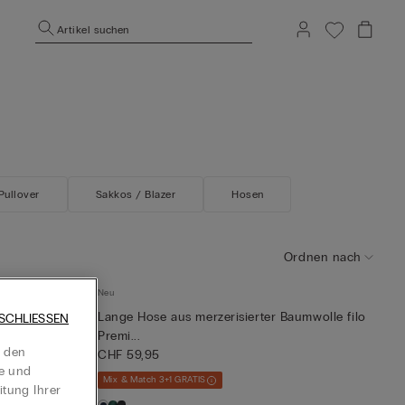
Artikel suchen
Pullover
Sakkos / Blazer
Hosen
Ordnen nach
Neu
Lange Hose aus merzerisierter Baumwolle filo
SCHLIESSEN
Premi...
t den
CHF 59,95
te und
Mix & Match 3+1 GRATIS
itung Ihrer