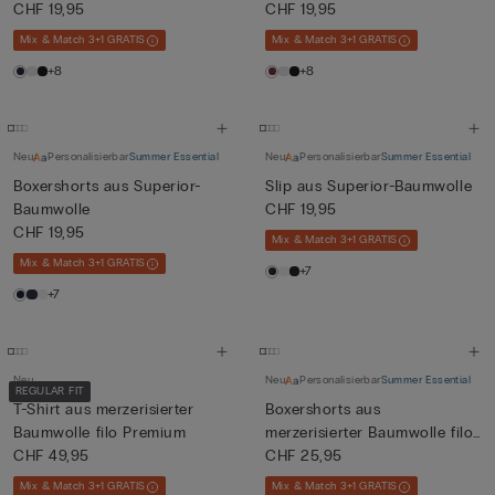
CHF 19,95
CHF 19,95
Mix & Match 3+1 GRATIS
Mix & Match 3+1 GRATIS
+8
+8
Neu
Personalisierbar
Summer Essential
Neu
Personalisierbar
Summer Essential
Boxershorts aus Superior-
Slip aus Superior-Baumwolle
Baumwolle
CHF 19,95
CHF 19,95
Mix & Match 3+1 GRATIS
Mix & Match 3+1 GRATIS
+7
+7
Neu
Neu
Personalisierbar
Summer Essential
REGULAR FIT
T-Shirt aus merzerisierter
Boxershorts aus
Baumwolle filo Premium
merzerisierter Baumwolle filo
CHF 49,95
Prem...
CHF 25,95
Mix & Match 3+1 GRATIS
Mix & Match 3+1 GRATIS