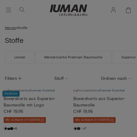
Herren
Stoffe
Stoffe
Leinen
Merzerisierte Premium Baumwolle
Superior
Filtern
Stoff
Ordnen nach
Personalisierbar
Summer Essential
Personalisierbar
Summer Essential
Dad&Son
Boxershorts aus Superior-
Boxershorts aus Superior-
Baumwolle mit Logo
Baumwolle
CHF 19,95
CHF 19,95
Mix & Match 3+1 GRATIS
Mix & Match 3+1 GRATIS
+6
+7