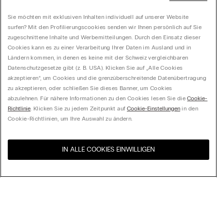
Sie möchten mit exklusiven Inhalten individuell auf unserer Website
surfen? Mit den Profilierungscookies senden wir Ihnen persönlich auf Sie
zugeschnittene Inhalte und Werbemitteilungen. Durch den Einsatz dieser
Cookies kann es zu einer Verarbeitung Ihrer Daten im Ausland und in
Ländern kommen, in denen es keine mit der Schweiz vergleichbaren
Datenschutzgesetze gibt (z. B. USA). Klicken Sie auf „Alle Cookies
akzeptieren“, um Cookies und die grenzüberschreitende Datenübertragung
zu akzeptieren, oder schließen Sie dieses Banner, um Cookies
abzulehnen. Für nähere Informationen zu den Cookies lesen Sie die
Cookie-
Richtlinie
. Klicken Sie zu jedem Zeitpunkt auf
Cookie-Einstellungen
in den
Cookie-Richtlinien, um Ihre Auswahl zu ändern.
IN ALLE COOKIES EINWILLIGEN
Besuchen Sie den E-Shop
United States
Ihres Landes
Ordnen nach
Top Sellers