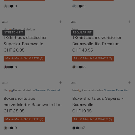
+8
+9
Neu
Personalisierbar
Neu
STRETCH FIT
REGULAR FIT
T-Shirt aus elastischer
T-Shirt aus merzerisierter
Superior-Baumwolle
Baumwolle filo Premium
CHF 20,95
CHF 49,95
Mix & Match 3+1 GRATIS
Mix & Match 3+1 GRATIS
+8
+8
Neu
Personalisierbar
Summer Essential
Neu
Personalisierbar
Summer Essential
Boxershorts aus
Boxershorts aus Superior-
merzerisierter Baumwolle filo
Baumwolle
Prem...
CHF 25,95
CHF 19,95
Mix & Match 3+1 GRATIS
Mix & Match 3+1 GRATIS
+9
+7