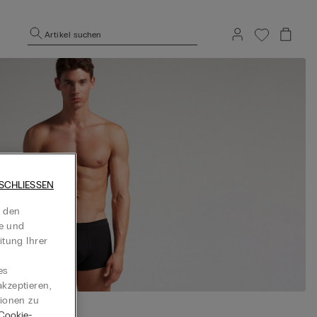
Artikel suchen
SCHLIESSEN
t den
te und
itung Ihrer
es
kzeptieren,
tionen zu
Cookie-