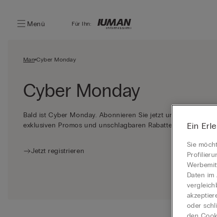
Menü
Für Ihn:
Man
Cyber Monday
Cyber Monday
Bald ist Cyber Monday. Abonnieren Sie jetzt unseren Newslet
Ein Erl
exklusiven Promos und unschlagbaren Rabatten
Sie möcht
Jetzt registrieren
Profilier
Werbemitt
Daten im 
vergleich
akzeptier
oder schl
den Cooki