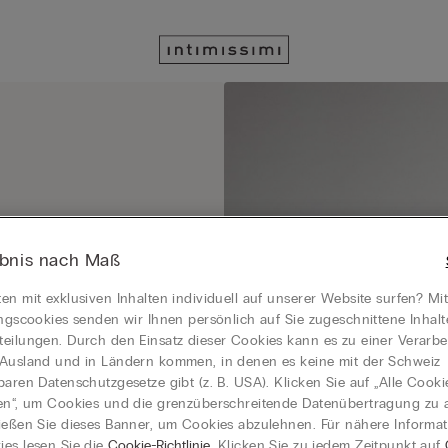
ter und profitieren Sie von
ebnis nach Maß
en mit exklusiven Inhalten individuell auf unserer Website surfen? Mi
ungscookies senden wir Ihnen persönlich auf Sie zugeschnittene Inhal
eilungen. Durch den Einsatz dieser Cookies kann es zu einer Verarbe
Ausland und in Ländern kommen, in denen es keine mit der Schweiz
baren Datenschutzgesetze gibt (z. B. USA). Klicken Sie auf „Alle Cooki
en“, um Cookies und die grenzüberschreitende Datenübertragung zu a
ießen Sie dieses Banner, um Cookies abzulehnen. Für nähere Informa
es lesen Sie die
Cookie-Richtlinie
. Klicken Sie zu jedem Zeitpunkt auf