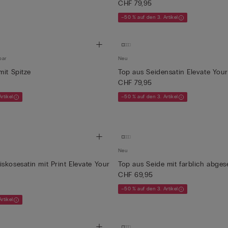
CHF 79,95
–50 % auf den 3. Artikel
bar
Neu
mit Spitze
Top aus Seidensatin Elevate You
CHF 79,95
rtikel
–50 % auf den 3. Artikel
Neu
skosesatin mit Print Elevate Your
Top aus Seide mit farblich abgese
CHF 69,95
–50 % auf den 3. Artikel
rtikel