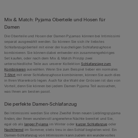
Mix & Match: Pyjama Oberteile und Hosen für
Damen
Die Oberteile und Hosen der Damen Pyjamas können bei Intimissimi
separat ausgewählt werden. So können Sie sich ihr liebstes
Schlafanzugoberteil mit einer der kuscheligen Schlafanzughose
kombinieren. Sie können dabei entweder ein zusammengehöriges
Set kaufen, oder nach dem Mix & Match Prinzip zwei
unterschiedliche Teile aus unserer Kollektion
Schlafanzüge zum
Kombinieren
auswählen. Wenn Sie zum Beispiel lieber ein normales
T-Shirt
mit einer Schlafanzughose kombinieren, können Sie auch dies
in Ihren Warenkorb legen. Auch für die Wahl der Grössen ist das von
Vorteil, denn Sie können bei jedem Damen Pyjama Teil aussuchen,
was Ihnen am besten passt.
Die perfekte Damen-Schlafanzug
Bei Intimissimi werden Sie ohne Zweifel Ihren neuen Lieblingspyjama
finden, der Ihnen wundervoll angenehme Nächte bereitet und Sie,
egal ob als
langer Pyjama
im Winter oder
kurzer Schlafanzug
oder
Nachthemd
im Sommer, stets treu in den Schlaf begleiten wird. Ein
Damen-Schlafanzug von Intimissimi kann zudem ein wundervolles