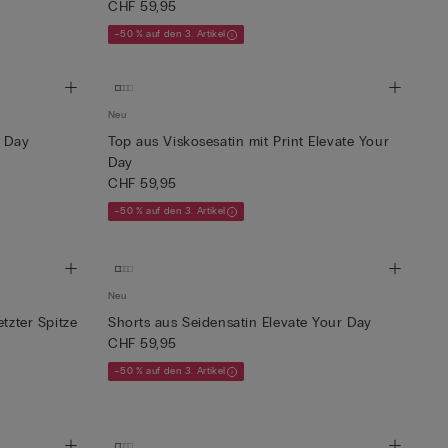
CHF 59,95
–50 % auf den 3. Artikel
Neu
r Day
Top aus Viskosesatin mit Print Elevate Your
Day
CHF 59,95
–50 % auf den 3. Artikel
Neu
tzter Spitze
Shorts aus Seidensatin Elevate Your Day
CHF 59,95
–50 % auf den 3. Artikel