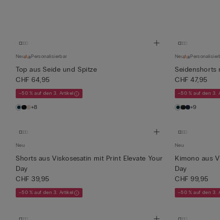
Neu
Personalisierbar
Neu
Personalisier
Top aus Seide und Spitze
Seidenshorts 
CHF 64,95
CHF 47,95
–50 % auf den 3. Artikel
–50 % auf den 3. A
+8
+9
Neu
Neu
Shorts aus Viskosesatin mit Print Elevate Your
Kimono aus Vi
Day
Day
CHF 39,95
CHF 99,95
–50 % auf den 3. Artikel
–50 % auf den 3. A