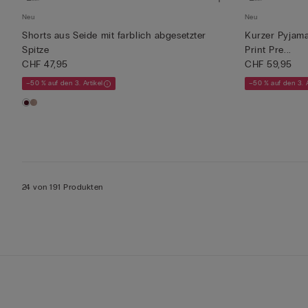
Neu
Neu
Shorts aus Seide mit farblich abgesetzter
Kurzer Pyjama
Spitze
Print Pre...
CHF 47,95
CHF 59,95
–50 % auf den 3. Artikel
–50 % auf den 3. A
24 von 191 Produkten