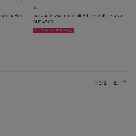
Neu
mwolle Print
Top aus Viskosesatin mit Print Fanciful Flowers
CHF 47,95
–50 % auf den 3. Artikel
/
/
...
1
2
3
8