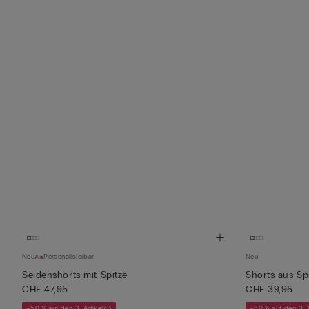
Neu
Personalisierbar
Neu
Seidenshorts mit Spitze
Shorts aus Sp
CHF 47,95
CHF 39,95
–50 % auf den 3. Artikel
–50 % auf den 3. A