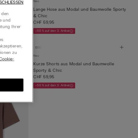
Neu
SCHLIESSEN
umwolle
Lange Hose aus Modal und Baumwolle Sporty
t den
& Chic
te und
CHF 59,95
itung Ihrer
–50 % auf den 3. Artikel
es
kzeptieren,
tionen zu
Neu
Cookie-
Kurze Shorts aus Modal und Baumwolle
Sporty & Chic
CHF 59,95
–50 % auf den 3. Artikel