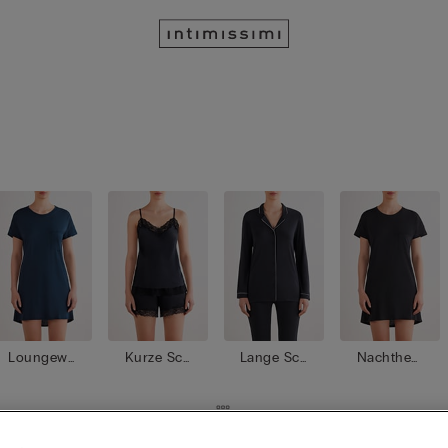
Loungewe
Kurze Sch
Lange Sch
Nachthem
ar
lafanzüge
lafanzüge
den