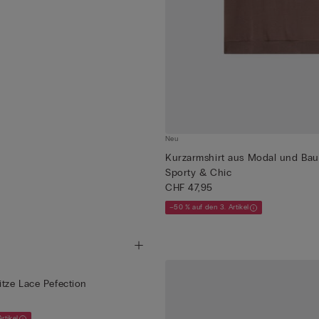
Neu
Kurzarmshirt aus Modal und Ba
Sporty & Chic
CHF 47,95
–50 % auf den 3. Artikel
itze Lace Pefection
rtikel