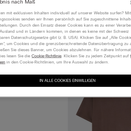
ebnis nach Maß
Neu
ide und Spitze Brighten You Day
Langarmshirt aus Modal und Ba
en mit exklusiven Inhalten individuell auf unserer Website surfen? Mi
Sporty & Chic
ungscookies senden wir Ihnen persönlich auf Sie zugeschnittene Inhal
CHF 59,95
rtikel
eilungen. Durch den Einsatz dieser Cookies kann es zu einer Verarbe
–50 % auf den 3. Artikel
Ausland und in Ländern kommen, in denen es keine mit der Schweiz
baren Datenschutzgesetze gibt (z. B. USA). Klicken Sie auf „Alle Cooki
en“, um Cookies und die grenzüberschreitende Datenübertragung zu a
ießen Sie dieses Banner, um Cookies abzulehnen. Für nähere Informa
es lesen Sie die
Cookie-Richtlinie
. Klicken Sie zu jedem Zeitpunkt auf
umwollstoff Preppy Stripes
gen
in den Cookie-Richtlinien, um Ihre Auswahl zu ändern.
rtikel
IN ALLE COOKIES EINWILLIGEN