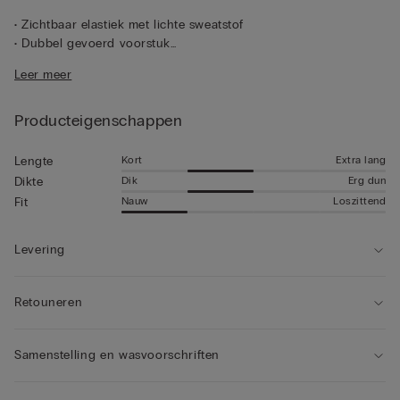
• Zichtbaar elastiek met lichte sweatstof
• Dubbel gevoerd voorstuk
• Soepel aansluitende pasvorm
Leer meer
• Het model is 185 cm lang en draagt maat 5 / L / 42
Producteigenschappen
Kort
Extra lang
Lengte
Dik
Erg dun
Dikte
Nauw
Loszittend
Fit
Levering
Retouneren
Samenstelling en wasvoorschriften