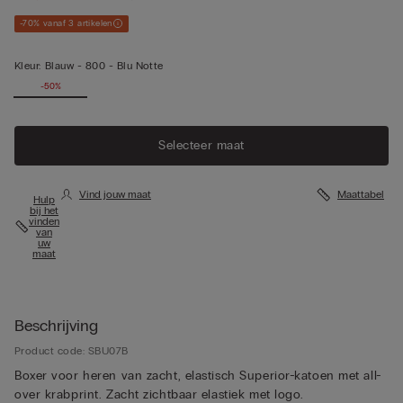
-70% vanaf 3 artikelen
Kleur:
Blauw -
800 - Blu Notte
-50%
Selecteer maat
Vind jouw maat
Maattabel
Hulp
bij het
vinden
van
uw
maat
Beschrijving
Product code: SBU07B
Boxer voor heren van zacht, elastisch Superior-katoen met all-
over krabprint. Zacht zichtbaar elastiek met logo.