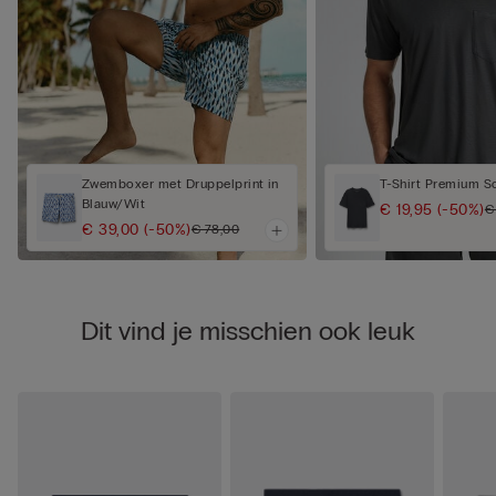
Zwemboxer met Druppelprint in
T-Shirt Premium S
Blauw/Wit
€ 19,95
(-50%)
€
€ 39,00
(-50%)
€ 78,00
Dit vind je misschien ook leuk