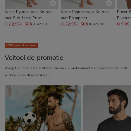
Korte Pyjama van Katoen
Korte Pyjama van Katoen
Boxer 
met Sub-Lime-Print
met Palmprint
Biljette
€ 22,95
(-50%)
€ 22,95
(-50%)
€ 9,95
€ 45,90
€ 45,90
-70% vanaf 3 artikelen
Voltooi de promotie
Voeg 3 of meer sale artikelen toe aan je winkelmandje en profiteer van 70%
korting op al deze artikelen.