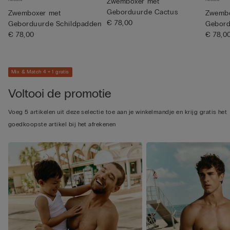
Zwemboxer met
Geborduurde Cactus
Zwemboxer met
Zwembo
€ 78,00
Geborduurde Schildpadden
Gebord
€ 78,00
€ 78,0
Mix & Match 4 + 1 gratis
Voltooi de promotie
Voeg 5 artikelen uit deze selectie toe aan je winkelmandje en krijg gratis het
goedkoopste artikel bij het afrekenen