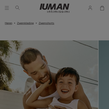
Heren
Zwemkleding
Zwemshorts