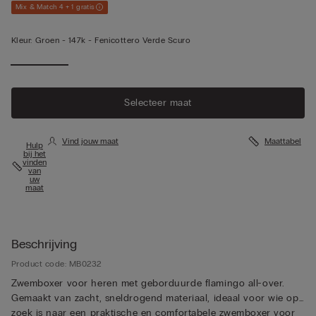
Mix & Match 4 + 1 gratis
Kleur:
Groen -
147k - Fenicottero Verde Scuro
Selecteer maat
Vind jouw maat
Maattabel
Hulp
bij het
vinden
van
uw
maat
Beschrijving
Product code: MB0232
Zwemboxer voor heren met geborduurde flamingo all-over.
Gemaakt van zacht, sneldrogend materiaal, ideaal voor wie op
zoek is naar een praktische en comfortabele zwemboxer voor