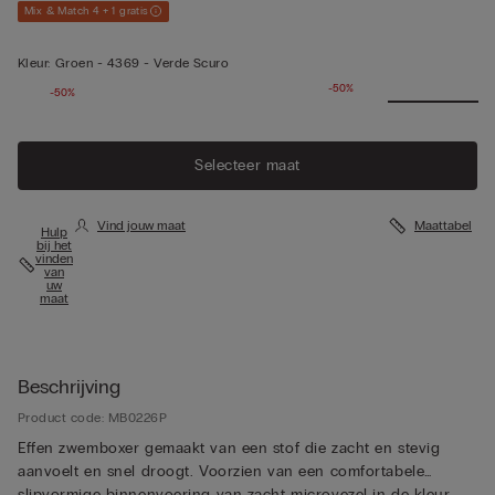
Mix & Match 4 + 1 gratis
Kleur:
Groen -
4369 - Verde Scuro
-50%
-50%
Selecteer maat
Vind jouw maat
Maattabel
Hulp
bij het
vinden
van
uw
maat
Beschrijving
Product code: MB0226P
Effen zwemboxer gemaakt van een stof die zacht en stevig
aanvoelt en snel droogt. Voorzien van een comfortabele
slipvormige binnenvoering van zacht microvezel in de kleur