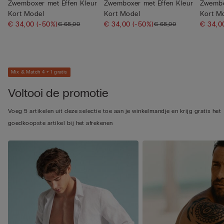
Zwemboxer met Effen Kleur
Zwemboxer met Effen Kleur
Zwembo
Kort Model
Kort Model
Kort M
€ 34,00
(-50%)
€ 34,00
(-50%)
€ 34,
€ 68,00
€ 68,00
Mix & Match 4 + 1 gratis
Voltooi de promotie
Voeg 5 artikelen uit deze selectie toe aan je winkelmandje en krijg gratis het
goedkoopste artikel bij het afrekenen