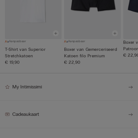
Aanpasbaar
Aanpasbaar
Boxer 
Patroo
T-Shirt van Superior
Boxer van Gemerceriseerd
€ 22,9
Stretchkatoen
Katoen filo Premium
€ 19,90
€ 22,90
My Intimissimi
Cadeaukaart