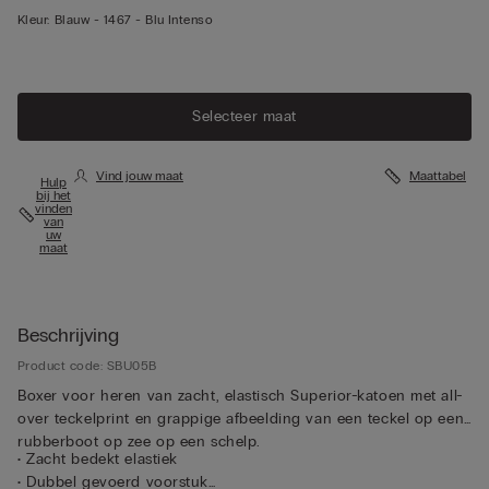
Kleur:
Blauw -
1467 - Blu Intenso
Selecteer maat
Vind jouw maat
Maattabel
Hulp
bij het
vinden
van
uw
maat
Beschrijving
Product code: SBU05B
Boxer voor heren van zacht, elastisch Superior-katoen met all-
over teckelprint en grappige afbeelding van een teckel op een
rubberboot op zee op een schelp.
• Zacht bedekt elastiek
• Dubbel gevoerd voorstuk