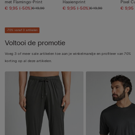
met Flamingo-Print
Haaienprint
Pixel 
€ 9,95
(-50%)
€ 9,95
(-50%)
€ 9,95
€ 19,90
€ 19,90
-70% vanaf 3 artikelen
Voltooi de promotie
Voeg 3 of meer sale artikelen toe aan je winkelmandje en profiteer van 70%
korting op al deze artikelen.