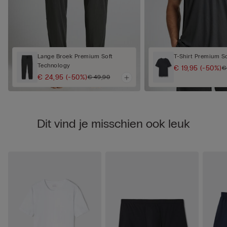
Lange Broek Premium Soft
T-Shirt Premium S
Technology
€ 19,95
(-50%)
€
€ 24,95
(-50%)
€ 49,90
Dit vind je misschien ook leuk