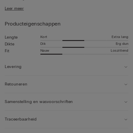
• Gemiddelde lengte
Leer meer
• Soepel aansluitende pasvorm
• Het model is 185 cm lang en draagt maat 5 / L / 42
Producteigenschappen
Kort
Extra lang
Lengte
Dik
Erg dun
Dikte
Nauw
Loszittend
Fit
Levering
Retouneren
Samenstelling en wasvoorschriften
Traceerbaarheid