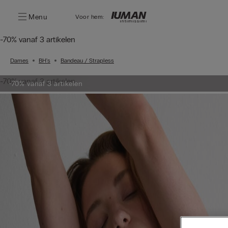
Menu
Voor hem:
-70% vanaf 3 artikelen
Dames
BH's
Bandeau / Strapless
-70% vanaf 3 artikelen
-70% vanaf 3 artikelen