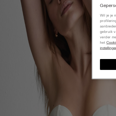
Geperso
Wil je je
profiler
aanbieden
gebruik v
verder me
het
Cooki
instelling