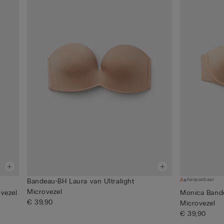
Aanpasbaar
Bandeau-BH Laura van Ultralight
Microvezel
ovezel
Monica Bande
€ 39,90
Microvezel
€ 39,90