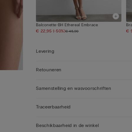
Balconette-BH Ethereal Embrace
Br
€ 22,95
(-50%)
€ 
€ 45,90
Levering
Retouneren
Samenstelling en wasvoorschriften
Traceerbaarheid
Beschikbaarheid in de winkel