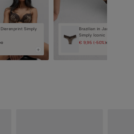
Dierenprint Simply
Brazilian in Jaren '80-Stijl 
Simply Iconic
€ 9,95
(-50%)
90
€ 19,90