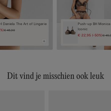
H Daniela The Art of Lingerie
Push-up BH Monica 
Iconic
0%)
€ 45,90
€ 22,95
(-50%)
€ 45,
Dit vind je misschien ook leuk