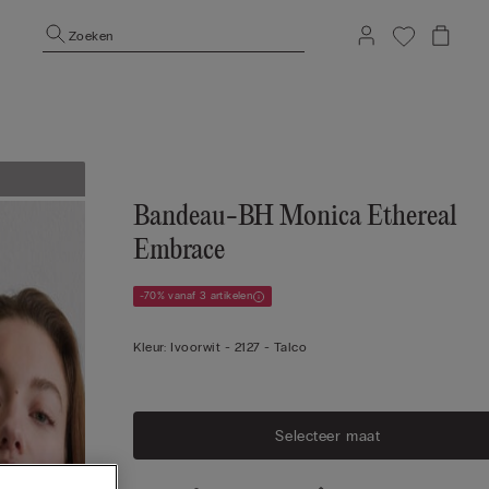
Zoeken
Bandeau-BH Monica Ethereal
Embrace
-70% vanaf 3 artikelen
Kleur:
Ivoorwit -
2127 - Talco
Selecteer maat