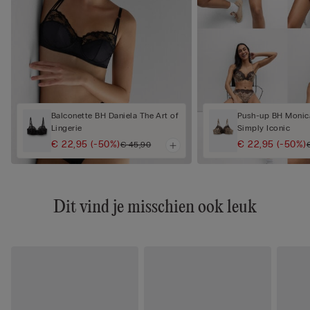
Balconette BH Daniela The Art of
Push-up BH Monica
Lingerie
Simply Iconic
€ 22,95
(-50%)
€ 22,95
(-50%)
€ 45,90
Dit vind je misschien ook leuk