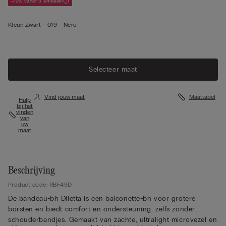
-70% vanaf 3 artikelen
Kleur:
Zwart -
019 - Nero
Selecteer maat
Vind jouw maat
Maattabel
Hulp
bij het
vinden
van
uw
maat
Beschrijving
Product code: RBF49D
De bandeau-bh Diletta is een balconette-bh voor grotere
borsten en biedt comfort en ondersteuning, zelfs zonder
schouderbandjes. Gemaakt van zachte, ultralight microvezel en