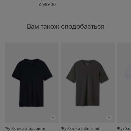
Бавовни Superio...
₴ 999,00
Вам також сподобається
Футболка з Бавовни
Футболка Intimisimi
Футбол