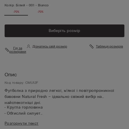
Колір:
Білий -
001 - Bianco
-70%
-70%
Виберіть розмір
Дізнатись свій розмір
Таблиця розмірів
Гід за
розмірами
Опис
Код товару: CMU12F
Футболка з природно легкої, м'якої і повітропроникної
бавовни Natural Fresh – ідеально свіжий вибір на
найспекотніші дні.
• Кругла горловина
• Обтислий силует
• Зріст моделі 185 см, розмір L
Розгорнути текст