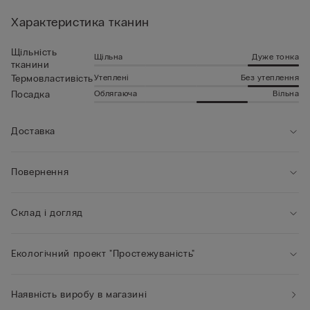
Характеристика тканин
Щільність
Щільна
Дуже тонка
тканини
Утеплені
Без утеплення
Термовластивість
Облягаюча
Вільна
Посадка
Доставка
Повернення
Склад і догляд
Екологічний проект "Простежуваність"
Наявність виробу в магазині