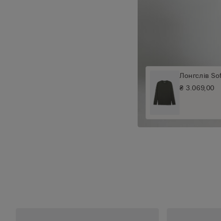
Лонгслів Sof
₴ 3.069,00