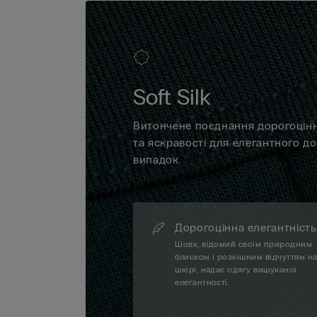
Soft Silk
Витончене поєднання дорогоцінно
та яскравості для елегантного д
випадок.
Дорогоцінна елегантність
Шовк, відомий своїм природним
блиском і розкішним відчуттям н
шкірі, надає одягу вишуканої
елегантності.