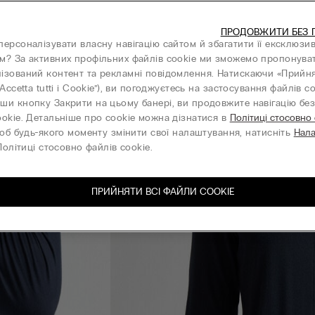
ПРОДОВЖИТИ БЕЗ 
персоналізувати власну навігацію сайтом й збагатити її ексклюзи
м? За активних профільних файлів cookie ми зможемо пропонува
ізований контент та рекламні повідомлення. Натискаючи «Прийня
“Accetta tutti i Cookie”), ви погоджуєтесь на застосування файлів co
ши кнопку Закрити на цьому банері, ви продовжите навігацію без 
ookie. Детальніше про cookie можна дізнатися в
Політиці стосовно
об будь-якого моменту змінити свої налаштування, натисніть
Нал
олітиці стосовно файлів cookie.
ПРИЙНЯТИ ВСІ ФАЙЛИ СOOKIE