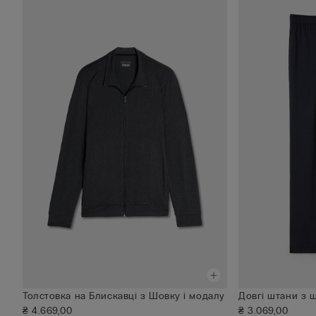
Толстовка на Блискавці з Шовку і модалу
Довгі штани з 
₴ 4.669,00
₴ 3.069,00