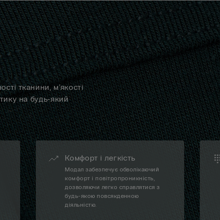
сті тканини, м’якості
отику на будь-який
Комфорт і легкість
Модал забезпечує обволікаючий
а
комфорт і повітропроникність,
дозволяючи легко справлятися з
будь-якою повсякденною
діяльністю.