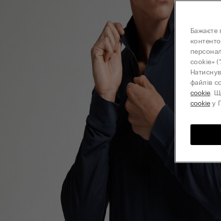
Бажаєте 
контенто
персонал
cookie» (
Натиснув
файлів c
cookie
. Щ
cookie
у П