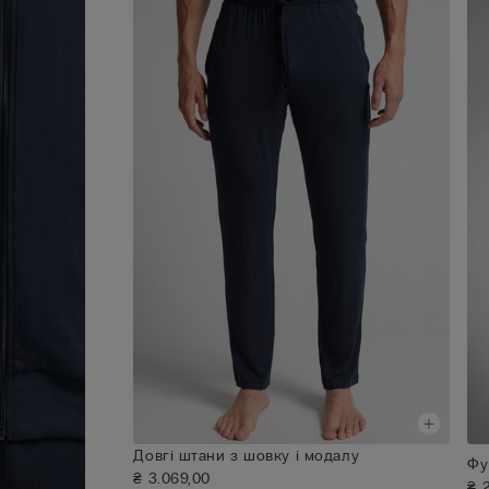
Довгі штани з шовку і модалу
Фу
₴ 3.069,00
₴ 