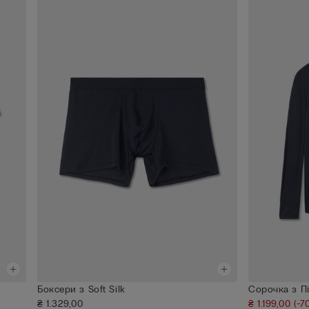
Боксери з Soft Silk
Сорочка з П
₴ 1.329,00
₴ 1.199,00
(-7