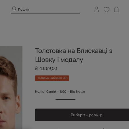
Пошук
Толстовка на Блискавці з
Шовку і модалу
₴ 4.669,00
Чоловіча колекція: 3+1
Колір:
Синій -
800 - Blu Notte
Виберіть розмір