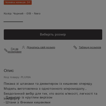
Чоловіча колекція: 3+1
Колір:
Чорний -
019 - Nero
Виберіть розмір
Дізнатись свій розмір
Таблиця розмірів
Гід за
розмірами
Опис
Код товару: PLU18A
Піжама зі штанами та джемпером із кишенею спереду.
Модель виготовлена з однотонного мікромодалу.
Бездоганний вибір для тих, хто воліє м’якості, легкості та
• Джемпер із круглим вирізом
комфорту.
• Штани з бічними кишенями