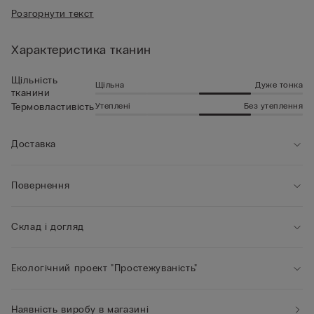
• Куліска на поясі
Розгорнути текст
• Стандартний крій
• Зріст моделі 185 см, розмір L
До відома покупців:
Характеристика тканин
Придбаний вами товар може мати
новий логотип «IUMAN Intimissimi Uomo», однак за
характеристиками тканини, крою та обробки він повністю
Щільність
Щільна
Дуже тонка
тканини
відповідає позиції на цій сторінці.
Утеплені
Без утеплення
Термовластивість
Доставка
Повернення
Склад і догляд
Екологічний проект "Простежуваність"
Наявність виробу в магазині