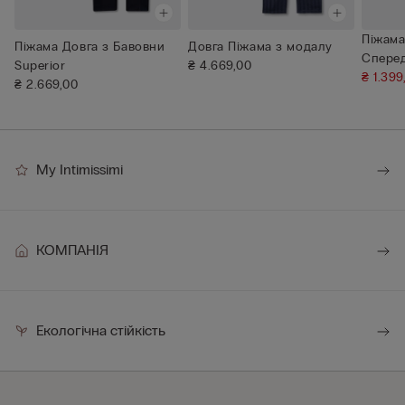
Піжама
Піжама Довга з Бавовни
Довга Піжама з модалу
Сперед
Superior
₴ 4.669,00
Superi..
₴ 1.39
₴ 2.669,00
My Intimissimi
КОМПАНІЯ
Екологічна стійкість