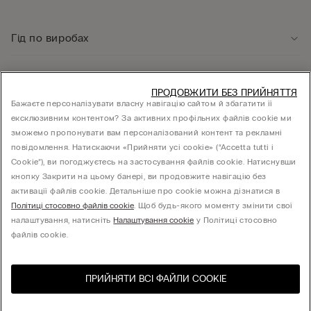
Гід по виробах
Служба підтримки клієнтів
ПРОДОВЖИТИ БЕЗ ПРИЙНЯТТЯ
Бажаєте персоналізувати власну навігацію сайтом й збагатити її
ексклюзивним контентом? За активних профільних файлів cookie ми
Юридична інформація
зможемо пропонувати вам персоналізований контент та рекламні
повідомлення. Натискаючи «Прийняти усі cookie» (“Accetta tutti i
Cookie”), ви погоджуєтесь на застосування файлів cookie. Натиснувши
КОМПАНІЯ
кнопку Закрити на цьому банері, ви продовжите навігацію без
активації файлів cookie. Детальніше про cookie можна дізнатися в
Політиці стосовно файлів cookie
. Щоб будь-якого моменту змінити свої
налаштування, натисніть
Налаштування cookie
у Політиці стосовно
Товариство з обмеженою відповідальністю "МНС ІНВЕСТМЕНТ" - 01014, місто Київ,
файлів cookie.
вул. С.Струтинського, будинок 13-15
ПРИЙНЯТИ ВСІ ФАЙЛИ СOOKIE
Виберіть розмір
Відвідайте інтернет-
United States
магазин вашої країни
Україна / ₴
УКРАЇНСЬКА