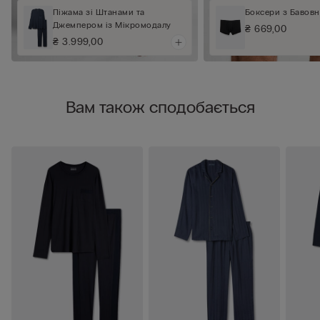
Піжама зі Штанами та
Боксери з Бавовн
Джемпером із Мікромодалу
₴ 669,00
₴ 3.999,00
Вам також сподобається