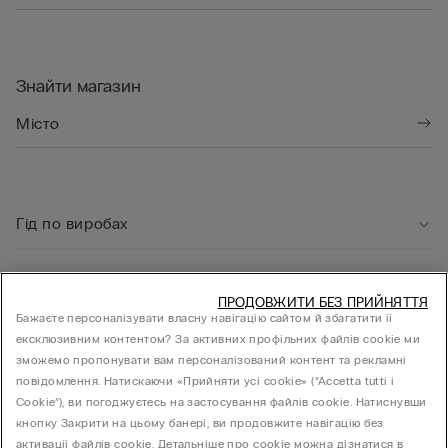
Знайти магазин
Гід по виробах
Служба підтримки клієнтів
ПРОДОВЖИТИ БЕЗ ПРИЙНЯТТЯ
Бажаєте персоналізувати власну навігацію сайтом й збагатити її
ексклюзивним контентом? За активних профільних файлів cookie ми
Юридична інформація
зможемо пропонувати вам персоналізований контент та рекламні
повідомлення. Натискаючи «Прийняти усі cookie» (“Accetta tutti i
Cookie”), ви погоджуєтесь на застосування файлів cookie. Натиснувши
КОМПАНІЯ
кнопку Закрити на цьому банері, ви продовжите навігацію без
активації файлів cookie. Детальніше про cookie можна дізнатися в