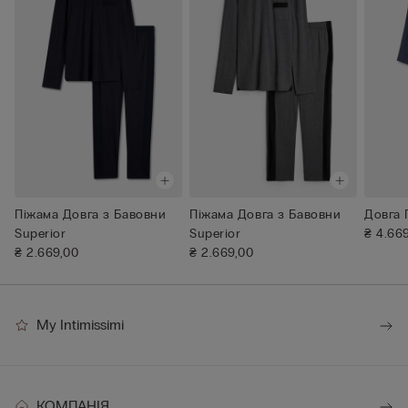
Піжама Довга з Бавовни
Піжама Довга з Бавовни
Довга 
Superior
Superior
₴ 4.66
₴ 2.669,00
₴ 2.669,00
My Intimissimi
КОМПАНІЯ