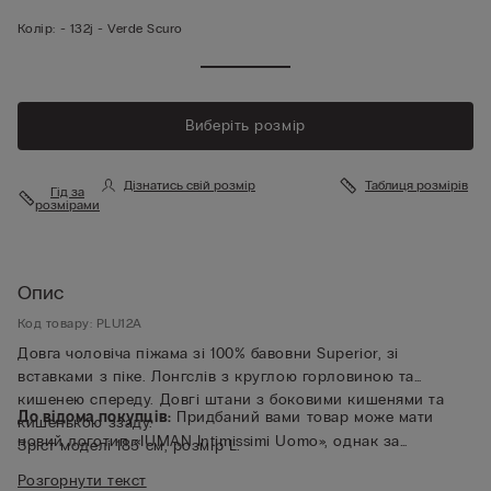
Колір:
-
132j - Verde Scuro
Виберіть розмір
Дізнатись свій розмір
Таблиця розмірів
Гід за
розмірами
Опис
Код товару: PLU12A
Довга чоловіча піжама зі 100% бавовни Superior, зі
вставками з піке. Лонгслів з круглою горловиною та
кишенею спереду. Довгі штани з боковими кишенями та
До відома покупців:
Придбаний вами товар може мати
кишенькою ззаду.
новий логотип «IUMAN Intimissimi Uomo», однак за
Зріст моделі 185 см, розмір L.
характеристиками тканини, крою та обробки він повністю
Розгорнути текст
відповідає позиції на цій сторінці.