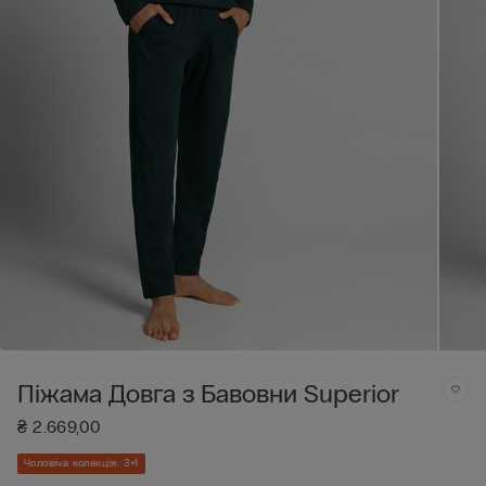
Піжама Довга з Бавовни Superior
₴ 2.669,00
Чоловіча колекція: 3+1