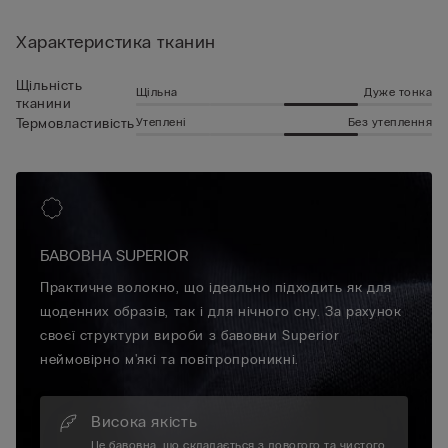
Характеристика тканин
Щільність
Щільна
Дуже тонка
тканини
Утеплені
Без утеплення
Термовластивість
БАВОВНА SUPERIOR
Практичне волокно, що ідеально підходить як для
щоденних образів, так і для нічного сну. За рахунок
своєї структури вироби з бавовни Superior
неймовірно м'які та повітропроникні.
Висока якість
Це бавовна, що складається з довогого та чистого