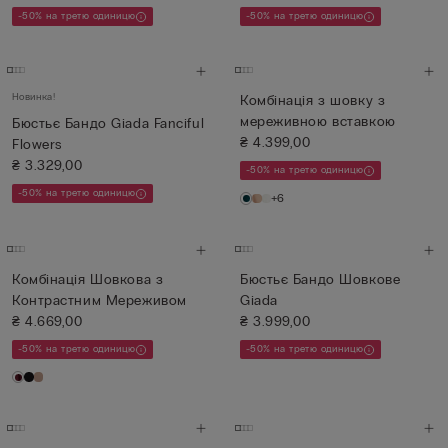
-50% на третю одиницю
-50% на третю одиницю
Новинка!
Комбінація з шовку з
мереживною вставкою
Бюстьє Бандо Giada Fanciful
₴ 4.399,00
Flowers
₴ 3.329,00
-50% на третю одиницю
-50% на третю одиницю
+6
Комбінація Шовкова з
Бюстьє Бандо Шовкове
Контрастним Мереживом
Giada
₴ 4.669,00
₴ 3.999,00
-50% на третю одиницю
-50% на третю одиницю