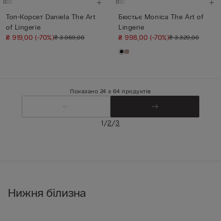
Топ-Корсет Daniela The Art
Бюстьє Monica The Art of
of Lingerie
Lingerie
₴ 919,00
(-70%)
₴ 998,00
(-70%)
₴ 3.069,00
₴ 3.329,00
Показано 24 з 64 продуктів
/
/
1
2
3
Нижня білизна