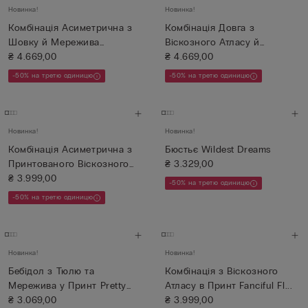
Новинка!
Новинка!
Комбінація Асиметрична з
Комбінація Довга з
Шовку й Мережива
Віскозного Атласу й
Brighten...
₴ 4.669,00
Мережива La...
₴ 4.669,00
-50% на третю одиницю
-50% на третю одиницю
Новинка!
Новинка!
Комбінація Асиметрична з
Бюстьє Wildest Dreams
Принтованого Віскозного
₴ 3.329,00
А...
₴ 3.999,00
-50% на третю одиницю
-50% на третю одиницю
Новинка!
Новинка!
Бебідол з Тюлю та
Комбінація з Віскозного
Мережива у Принт Pretty
Атласу в Принт Fanciful Fl...
Flowers
₴ 3.069,00
₴ 3.999,00