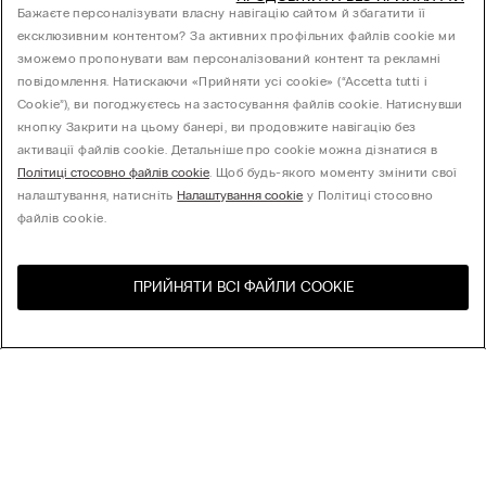
Бажаєте персоналізувати власну навігацію сайтом й збагатити її
ексклюзивним контентом? За активних профільних файлів cookie ми
зможемо пропонувати вам персоналізований контент та рекламні
повідомлення. Натискаючи «Прийняти усі cookie» (“Accetta tutti i
Cookie”), ви погоджуєтесь на застосування файлів cookie. Натиснувши
кнопку Закрити на цьому банері, ви продовжите навігацію без
активації файлів cookie. Детальніше про cookie можна дізнатися в
Політиці стосовно файлів cookie
. Щоб будь-якого моменту змінити свої
налаштування, натисніть
Налаштування cookie
у Політиці стосовно
файлів cookie.
ПРИЙНЯТИ ВСІ ФАЙЛИ СOOKIE
Відвідайте інтернет-
United States
магазин вашої країни
Сортування
Бестселери
Ціна за зменшенням
My Intimissimi
Ціна за зростанням