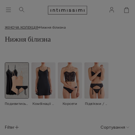
ЖІНОЧА КОЛЕКЦІЯ
Нижня білизна
Нижня білизна
Подивитись
Комбінації /
Корсети
Підв'язки / П
все
Пеньюари
ояси для пан
чіх
Filter
Сортування