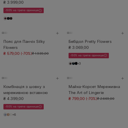
Мереж...
₴ 3.999,00
-50% на третю одиницю
Пояс для Панчіх Silky
Бебідол Pretty Flowers
Flowers
₴ 3.069,00
₴ 579,00
(-70%)
₴ 1.939,00
-50% на третю одиницю
+3
Комбінація з шовку з
Майка-Корсет Мереживна
мереживною вставкою
The Art of Lingerie
₴ 4.399,00
₴ 799,00
(-70%)
₴ 2.669,00
-50% на третю одиницю
+6