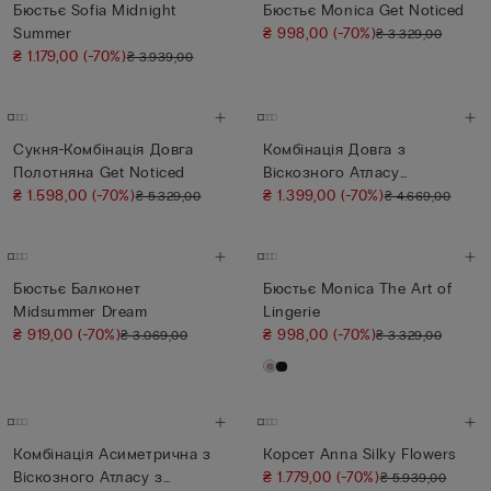
Бюстьє Sofia Midnight
Бюстьє Monica Get Noticed
Summer
₴ 998,00
(-70%)
₴ 3.329,00
₴ 1.179,00
(-70%)
₴ 3.939,00
Сукня-Комбінація Довга
Комбінація Довга з
Полотняна Get Noticed
Віскозного Атласу
₴ 1.598,00
(-70%)
Midsummer Dre...
₴ 1.399,00
(-70%)
₴ 5.329,00
₴ 4.669,00
Бюстьє Балконет
Бюстьє Monica The Art of
Midsummer Dream
Lingerie
₴ 919,00
(-70%)
₴ 998,00
(-70%)
₴ 3.069,00
₴ 3.329,00
Комбінація Асиметрична з
Корсет Anna Silky Flowers
Віскозного Атласу з
₴ 1.779,00
(-70%)
₴ 5.939,00