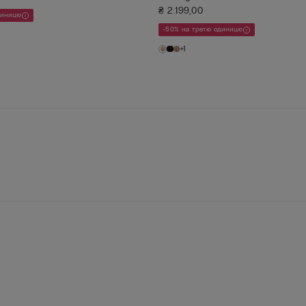
₴ 2.199,00
диницю
-50% на третю одиницю
+1