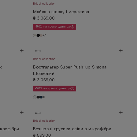
Bridal collection
Майка з шовку і мережива
₴ 3.069,00
-50% на третю одиницю
+7
Bridal collection
х
Бюстгальтер Super Push-up Simona
Шовковий
₴ 3.069,00
-50% на третю одиницю
+1
Bridal collection
ікрофібри
Безшовні трусики сліпи з мікрофібри
₴ 599,00