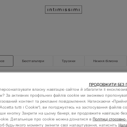
все
Бюстгальтери
Трусики
Нижня білизна
ПРОДОВЖИТИ БЕЗ 
персоналізувати власну навігацію сайтом й збагатити її ексклюзи
Bridal collection
м? За активних профільних файлів cookie ми зможемо пропонува
та Мережива Pretty Flowers
Бюстгальтер Бандо Pretty Flowe
ізований контент та рекламні повідомлення. Натискаючи «Прийня
₴ 2.669,00
“Accetta tutti i Cookie”), ви погоджуєтесь на застосування файлів co
ши кнопку Закрити на цьому банері, ви продовжите навігацію без 
диницю
-50% на третю одиницю
ookie. Детальніше про cookie можна дізнатися в
Політиці стосовно
об будь-якого моменту змінити свої налаштування, натисніть
Нал