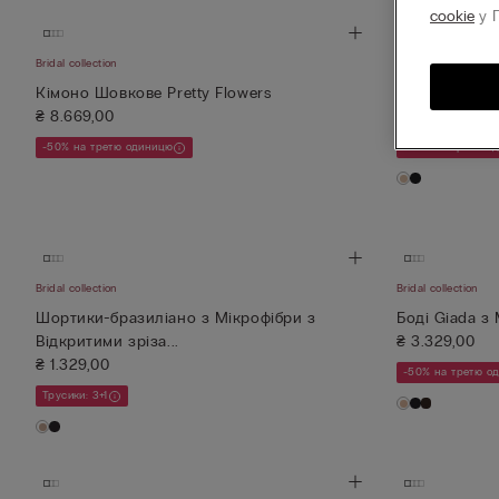
cookie
у П
Bridal collection
Bridal collection
Кімоно Шовкове Pretty Flowers
Боді Sexy Bac
₴ 8.669,00
₴ 3.999,00
-50% на третю одиницю
-50% на третю о
Bridal collection
Bridal collection
Шортики-бразиліано з Мікрофібри з
Боді Giada з 
Відкритими зріза...
₴ 3.329,00
₴ 1.329,00
-50% на третю о
Трусики: 3+1