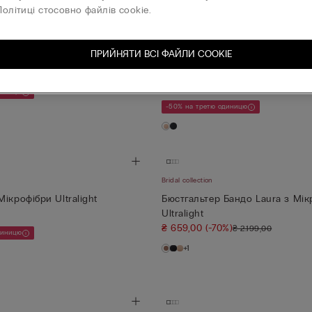
олітиці стосовно файлів cookie.
Bridal collection
ПРИЙНЯТИ ВСІ ФАЙЛИ СOOKIE
k з Мікрофібри Ultralight
Бюстгальтер без бретелей з П
Спинкою
₴ 1.999,00
диницю
-50% на третю одиницю
Bridal collection
Мікрофібри Ultralight
Бюстгальтер Бандо Laura з Мік
Ultralight
₴ 659,00
(-70%)
₴ 2.199,00
диницю
+1