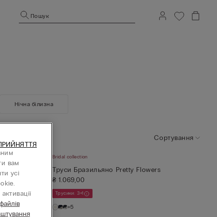
Пошук
Нічна білизна
Сортування
ПРИЙНЯТТЯ
вним
Bridal collection
ти вам
rs
Труси Бразильяно Pretty Flowers
ти усі
₴ 1.069,00
okie.
активації
Трусики: 3+1
 файлів
+5
аштування