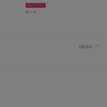
Трусики: 3+1
+5
/
/
/
1
2
3
4