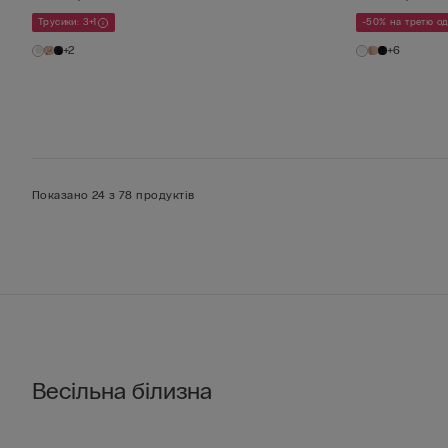
Трусики: 3+1
-50% на третю о
+2
+6
Показано 24 з 78 продуктів
Весільна білизна