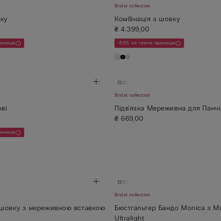
Bridal collection
вку
Комбінація з шовку
₴ 4.399,00
диницю
-50% на третю одиницю
Bridal collection
ві
Підв'язка Мереживна для Панчі
₴ 669,00
диницю
Bridal collection
 шовку з мереживною вставкою
Бюстгальтер Бандо Monica з М
Ultralight