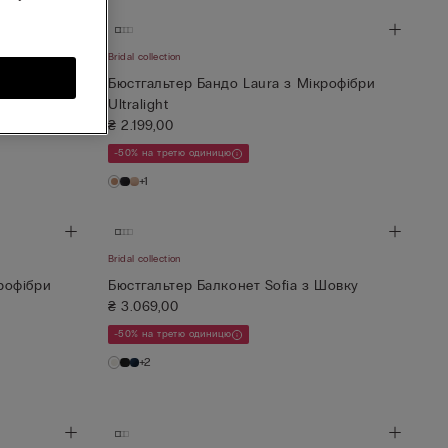
Bridal collection
розорою
Бюстгальтер Бандо Laura з Мікрофібри
Ultralight
₴ 2.199,00
-50% на третю одиницю
+1
Bridal collection
рофібри
Бюстгальтер Балконет Sofia з Шовку
₴ 3.069,00
-50% на третю одиницю
+2