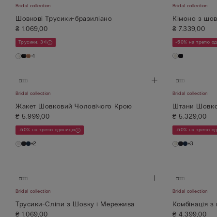
Bridal collection
Bridal collection
Шовкові Трусики-бразиліано
Кімоно з шо
₴ 1.069,00
₴ 7.339,00
Трусики: 3+1
-50% на третю о
+1
Bridal collection
Bridal collection
Жакет Шовковий Чоловічого Крою
Штани Шовко
₴ 5.999,00
₴ 5.329,00
-50% на третю одиницю
-50% на третю о
+2
+3
Bridal collection
Bridal collection
Трусики-Сліпи з Шовку і Мережива
Комбінація з
₴ 1.069,00
₴ 4.399,00