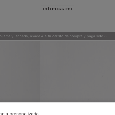
ijama y lencería, añade 4 a tu carrito de compra y paga sólo 3
ncia personalizada