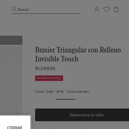
Buscar
Brasier Triangular con Relleno
Invisible Touch
$1,299.00
Mix&Match 4x3
Color:
Café -
876j - Cocoa Brown
Selecciona la talla
CERRAR