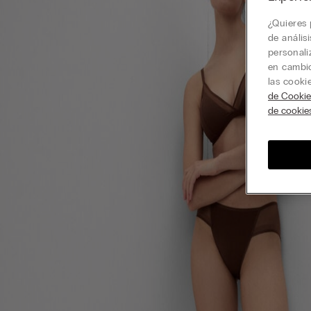
¿Quieres 
de anális
personali
en cambio
las cooki
de Cookie
de cookie