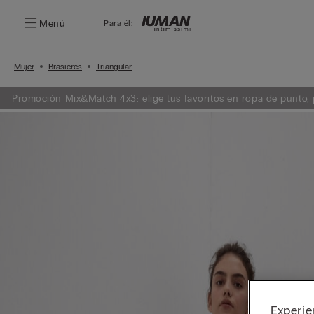
Menú
Para él:
Mujer
Brasieres
Triangular
Promoción Mix&Match 4x3: elige tus favoritos en ropa de punto, p
Experie