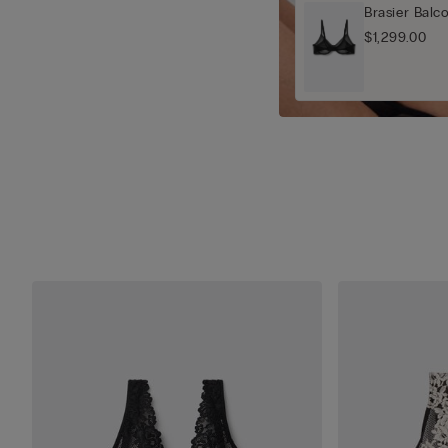
Brasier Balc
$1,299.00