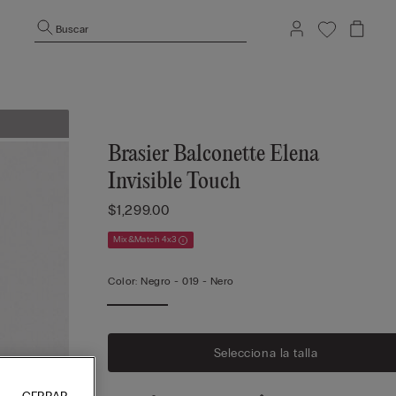
Buscar
Brasier Balconette Elena
Invisible Touch
$1,299.00
Mix&Match 4x3
Color:
Negro -
019 - Nero
Selecciona la talla