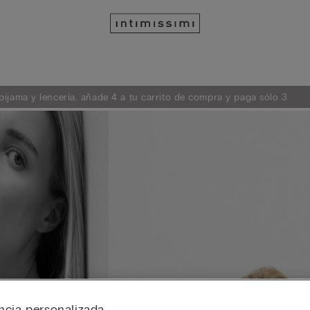
ijama y lencería, añade 4 a tu carrito de compra y paga sólo 3
ncia personalizada