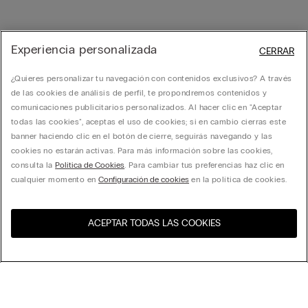
Experiencia personalizada
CERRAR
¿Quieres personalizar tu navegación con contenidos exclusivos? A través
de las cookies de análisis de perfil, te propondremos contenidos y
comunicaciones publicitarios personalizados. Al hacer clic en "Aceptar
todas las cookies", aceptas el uso de cookies; si en cambio cierras este
banner haciendo clic en el botón de cierre, seguirás navegando y las
cookies no estarán activas. Para más información sobre las cookies,
consulta la
Política de Cookies
. Para cambiar tus preferencias haz clic en
cualquier momento en
Configuración de cookies
en la política de cookies.
ACEPTAR TODAS LAS COOKIES
Visita la tienda online de tu
Estados Unidos
país: