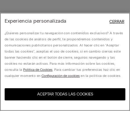
Experiencia personalizada
CERRAR
¿Quieres personalizar tu navegación con contenidos exclusivos? A través
de las cookies de análisis de perfil, te propondremos contenidos y
comunicaciones publicitarios personalizados. Al hacer clic en "Aceptar
todas las cookies", aceptas el uso de cookies; si en cambio cierras este
banner haciendo clic en el botón de cierre, seguirás navegando y las
cookies no estarán activas. Para más información sobre las cookies,
consulta la
Política de Cookies
. Para cambiar tus preferencias haz clic en
cualquier momento en
Configuración de cookies
en la política de cookies.
ACEPTAR TODAS LAS COOKIES
Visita la tienda online de tu
Estados Unidos
país: