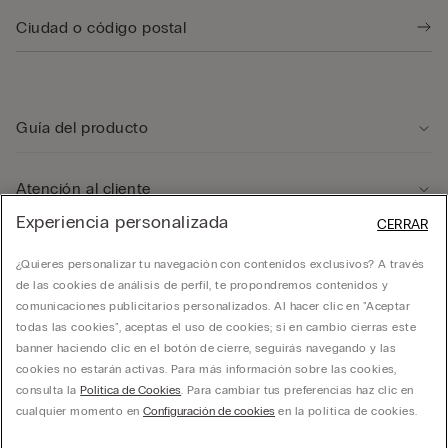
Guía del producto
Atención al cliente
Experiencia personalizada
CERRAR
Departamento legal
¿Quieres personalizar tu navegación con contenidos exclusivos? A través
de las cookies de análisis de perfil, te propondremos contenidos y
comunicaciones publicitarios personalizados. Al hacer clic en "Aceptar
Empresa
todas las cookies", aceptas el uso de cookies; si en cambio cierras este
banner haciendo clic en el botón de cierre, seguirás navegando y las
cookies no estarán activas. Para más información sobre las cookies,
consulta la
Política de Cookies
. Para cambiar tus preferencias haz clic en
cualquier momento en
Configuración de cookies
en la política de cookies.
CALZMEXICO. Todos los derechos reservados.
hello@intimissimi.com