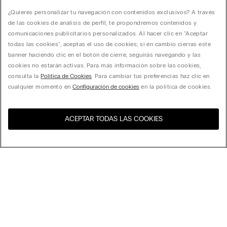
¿Quieres personalizar tu navegación con contenidos exclusivos? A través
de las cookies de análisis de perfil, te propondremos contenidos y
comunicaciones publicitarios personalizados. Al hacer clic en "Aceptar
todas las cookies", aceptas el uso de cookies; si en cambio cierras este
banner haciendo clic en el botón de cierre, seguirás navegando y las
cookies no estarán activas. Para más información sobre las cookies,
consulta la
Política de Cookies
. Para cambiar tus preferencias haz clic en
cualquier momento en
Configuración de cookies
en la política de cookies.
ACEPTAR TODAS LAS COOKIES
Visita la tienda online de tu
Estados Unidos
país:
Playera en Algodón Dragon Ball Z
null