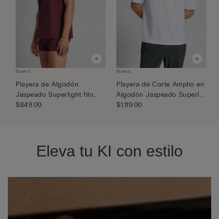
Nuevo
Nuevo
N
Playera de Algodón
Playera de Corte Amplio en
P
Jaspeado Superlight filo
Algodón Jaspeado Superl...
A
Premiu...
$849.00
$1,119.00
$
Eleva tu KI con estilo