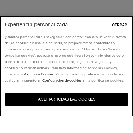
Experiencia personalizada
CERRAR
¿Quieres personalizar tu navegación con contenidos exclusivos? A través
de las cookies de análisis de perfil, te propondremos contenidos y
comunicaciones publicitarios personalizados. Al hacer clic en "Aceptar
todas las cookies", aceptas el uso de cookies; si en cambio cierras este
banner haciendo clic en el botón de cierre, seguirás navegando y las
cookies no estarán activas. Para más información sobre las cookies,
consulta la
Política de Cookies
. Para cambiar tus preferencias haz clic en
cualquier momento en
Configuración de cookies
en la política de cookies.
ACEPTAR TODAS LAS COOKIES
Visita la tienda online de tu
Estados Unidos
país:
Ordenar por