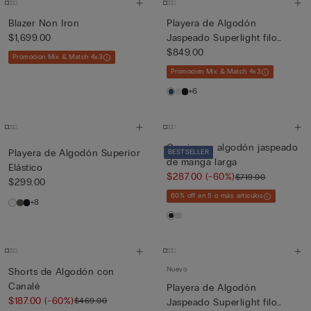
Blazer Non Iron
Playera de Algodón
$1,699.00
Jaspeado Superlight filo
Premiu...
$849.00
Promoción Mix & Match 4x3
Promoción Mix & Match 4x3
+6
Camisa en algodón jaspeado
Playera de Algodón Superior
BESTSELLER
de manga larga
Elástico
$287.00
(-60%)
$719.00
$299.00
60% off en 5 o más artículos
+8
Nuevo
Shorts de Algodón con
Canalé
Playera de Algodón
$187.00
(-60%)
$469.00
Jaspeado Superlight filo