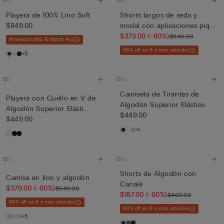
Playera de 100% Lino Soft
Shorts largos de seda y
$849.00
modal con aplicaciones piq...
$379.00
(-60%)
$949.00
Promoción Mix & Match 4x3
60% off en 5 o más artículos
+5
Camiseta de Tirantes de
Playera con Cuello en V de
Algodón Superior Elástico
Algodón Superior Elásti...
$449.00
$449.00
+1
Shorts de Algodón con
Camisa en lino y algodón
Canalé
$379.00
(-60%)
$949.00
$187.00
(-60%)
$469.00
60% off en 5 o más artículos
60% off en 5 o más artículos
+5