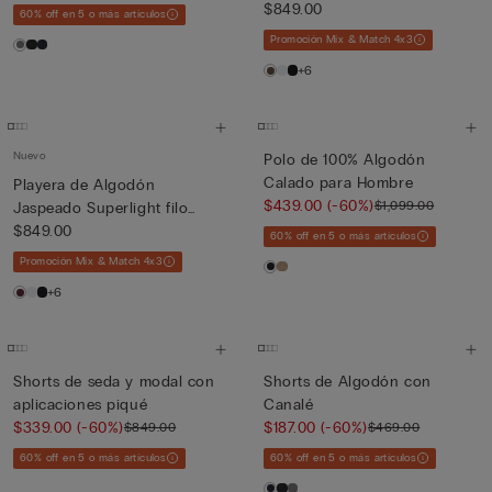
Premiu...
$849.00
60% off en 5 o más artículos
Promoción Mix & Match 4x3
+6
Nuevo
Polo de 100% Algodón
Calado para Hombre
Playera de Algodón
$439.00
(-60%)
$1,099.00
Jaspeado Superlight filo
Premiu...
$849.00
60% off en 5 o más artículos
Promoción Mix & Match 4x3
+6
Shorts de seda y modal con
Shorts de Algodón con
aplicaciones piqué
Canalé
$339.00
(-60%)
$187.00
(-60%)
$849.00
$469.00
60% off en 5 o más artículos
60% off en 5 o más artículos