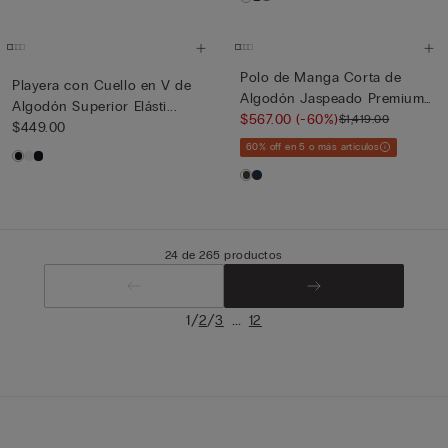
Polo de Manga Corta de
Playera con Cuello en V de
Algodón Jaspeado Premium
Algodón Superior Elásti...
Su...
$567.00
(-60%)
$1,419.00
$449.00
60% off en 5 o más artículos
24 de 265 productos
/
/
...
1
2
3
12