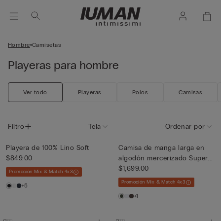
Hombre
Camisetas
Playeras para hombre
Ver todo
Playeras
Polos
Camisas
Filtro
Tela
Ordenar por
Playera de 100% Lino Soft
Camisa de manga larga en
$849.00
algodón mercerizado Super...
$1,699.00
Promoción Mix & Match 4x3
Promoción Mix & Match 4x3
+5
+1