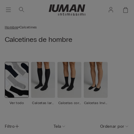
Hombre
Calcetines
Calcetines de hombre
Ver todo
Calcetas larg
Calcetas cort
Calcetas Invis
as
as
ibles
Filtro
Tela
Ordenar por