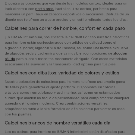
Encontrarás opciones que van desde los modelos cortos, ideales para un
look discreto con
pantalones
, hasta los ultra cortos, perfectos para
mantener un perfil bajo en zapatos deportivos o mocasines. Disfruta de un
diseño que te ofrece un ajuste preciso y un estilo refinado todos los días.
Calcetines para correr de hombre, confort en cada paso
¡En IUMAN Intimissimi, nos encanta la calidad! Por eso nuestros calcetines
para hombre están confeccionados con tejidos de calidad como el
algodón superior, algodón hilo de Escocia, así como una mezcla exclusiva
de algodón, seda y cachemira, que va muy bien con opciones de
algodón
cálido
para cuando necesitas mantenerte abrigado. Con estos materiales
aseguramos la suavidad y la transpirabilidad óptima para tus pies.
Calcetines con dibujitos: variedad de colores y estilos
Nuestra colección de calcetines para hombre te ofrece una amplia gama
de tallas para garantizar el ajuste perfecto. Disponibles en colores
clásicos como negro, blanco y azul marino, así como en estampados
sutiles que añaden un toque de personalidad para complementar cualquier
atuendo del hombre moderno. Crea combinaciones versátiles,
adaptándose tanto a looks formales de oficina como para estar en casa
con tus
pijamas
.
Calcetines blancos de hombre versátiles cada día
Los calcetines para hombre de IUMAN Intimissimi están diseñados para