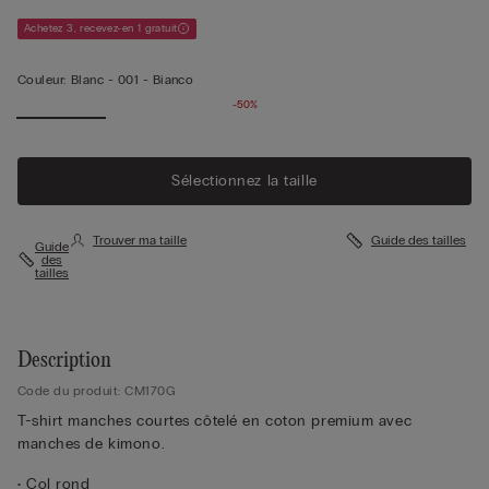
Achetez 3, recevez-en 1 gratuit
Couleur:
Blanc -
001 - Bianco
-50%
Sélectionnez la taille
Trouver ma taille
Guide des tailles
Guide
des
tailles
Description
Code du produit: CM170G
T-shirt manches courtes côtelé en coton premium avec
manches de kimono.
• Col rond