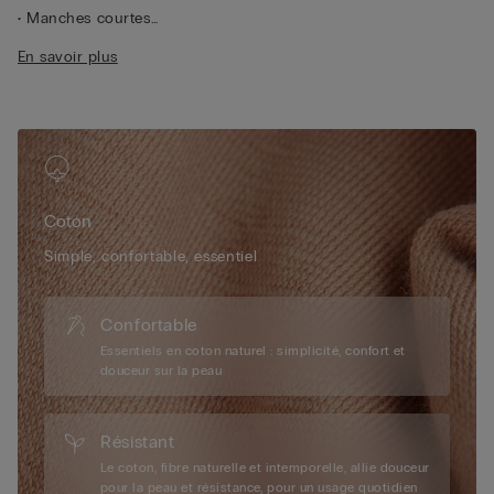
• Manches courtes
• Coupe droite
En savoir plus
• 100 % coton
• Le mannequin mesure 1,75 m et porte une taille S
Coton
Simple, confortable, essentiel
Confortable
Essentiels en coton naturel : simplicité, confort et
douceur sur la peau
Résistant
Le coton, fibre naturelle et intemporelle, allie douceur
pour la peau et résistance, pour un usage quotidien