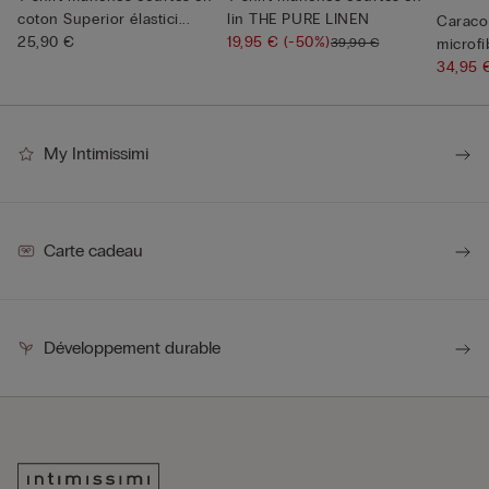
coton Superior élastici...
lin THE PURE LINEN
Caraco
25,90 €
19,95 €
(-50%)
39,90 €
microfi
34,95
My Intimissimi
Carte cadeau
Développement durable