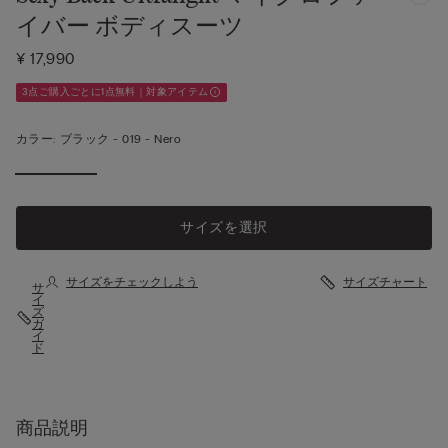
イバー ボディスーツ
¥ 17,990
3点ご購入ごとに1点無料｜対象アイテム
カラー:
ブラック -
019 - Nero
サイズを選択
サイズをチェックしよう
サイズチャート
サ
イ
ズ
ガ
イ
ド
商品説明