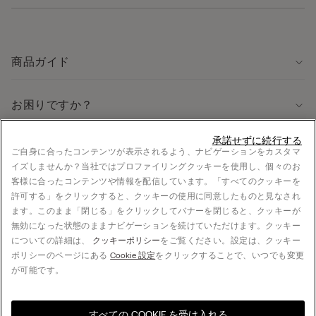
商品ガイド
お困りですか？
承諾せずに続行する
法律に関する情報
ご自身に合ったコンテンツが表示されるよう、ナビゲーションをカスタマ
イズしませんか？当社ではプロファイリングクッキーを使用し、個々のお
採用情報
客様に合ったコンテンツや情報を配信しています。「すべてのクッキーを
法的情報
許可する」をクリックすると、クッキーの使用に同意したものと見なされ
お支払い
ます。このまま「閉じる」をクリックしてバナーを閉じると、クッキーが
無効になった状態のままナビゲーションを続けていただけます。クッキー
についての詳細は、
クッキーポリシー
をご覧ください。設定は、クッキー
ポリシーのページにある
Cookie 設定
をクリックすることで、いつでも変更
© CALZEDONIA Japan K.K., 5F S-FRONT Yoyogi, 5-21-12 Sendagaya, Shibuya-ku, 151-
が可能です。
0051 Tokyo, JAPAN - +81 3 4332 7360, hello@intimissimi.com
すべての COOKIE を受け入れる