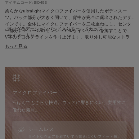
アイテムコード: BID49S
柔らかなultralightマイクロファイバーを使用したボディスー
ツ。バック部分が大きく開いて、背中が完全に露出されたデザ
インです。全体にマイクロファイバーを二枚重ねにし、センタ
• 薄型グラデーションパッド入りモールドカップ
ー部分にチュールのセンシュアルなインサートを施すことで、
• ワイヤー入り
V字のデコルテラインを作り上げます。取り外し可能なストラ
• 1/2サイズアップエフェクト&バストを丸く成形
ップは、バックのラインに沿ってお好みの位置のループに通し
もっと見る
• 後ろ身頃の開き部分にシリコンストラップ
たり、クロスさせてたりして調整が可能です。徐々に厚みを増
• 後ろ身頃の開き部分の全周にループ付きの伸縮性バンド
すグラデーションカップ付きのブラジャーは、バストの形を整
• 伸縮素材のストラップは取り外し・全体の長さ調節可能
え丸みを演出。バック部分にはゴムがないためインビジブル
• クリアタイプのショルダーストラップセット付き
で、この上ない快適さを実現します。多用途でグラマラスなデ
• ブラジリアンスタイル
ザインは、胸元の開いたドレスやトップの下に着用するのはも
• クロッチのライニングはコットン100%
ちろん、ジャケットのインナーとして単独でも完璧に着こなせ
• スナップボタン留め
ます。
マイクロファイバー
• 柔らかく体に沿うようにフィット
• モデル身長：175cm、2B / 75B / 34B / 85B / 42B サイズを着
汗ばんでもさらり快適。ウェアに響きにくい、実用性に
用
優れた素材。
シームレス
タイトなウェアを着ていても響きにくいフィット感。