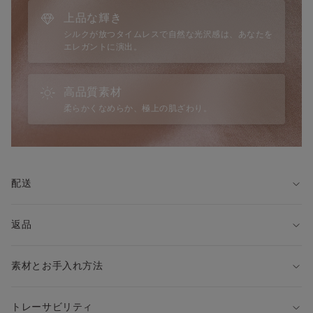
・保温性があり、夏は涼しく冬は暖かい
上品な輝き
・光沢があり、高級感がある
シルクが放つタイムレスで自然な光沢感は、あなたを
・紫外線（UV）カット効果が期待できる
エレガントに演出。
・人の肌に近いタンパク質構造で、肌に優しい
◆仕様
高品質素材
・ストラップ：長さ調節可
柔らかくなめらか、極上の肌ざわり。
・ストレッチ：あり
・透け感：なし
◆サイズに関して
Intimissimiはイタリアブランドのため、国内ブランドの商品と
配送
サイズ感が異なる場合がございます。
詳しくはサイズガイドをご覧ください。
返品
※モデル身長175cm、Sサイズを着用
◆着こなし方
素材とお手入れ方法
・上下お揃いで、春夏のナイトウェアとして
・ジャケットやカーディガンの下にトップスとして
・トップスの下のインナーウェアとして
トレーサビリティ