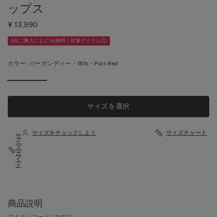
ップス
¥ 13,990
3点ご購入ごとに1点無料｜対象アイテム
カラー:
バーガンディー -
181k - Port Red
サイズを選択
サイズをチェックしよう
サイズチャート
サ
イ
ズ
ガ
イ
ド
商品説明
アイテムコード: LT162P