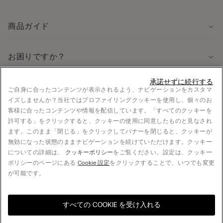
商品ガイド
お困りですか？
承諾せずに続行する
法律に関する情報
ご自身に合ったコンテンツが表示されるよう、ナビゲーションをカスタマ
イズしませんか？当社ではプロファイリングクッキーを使用し、個々のお
採用情報
客様に合ったコンテンツや情報を配信しています。「すべてのクッキーを
法的情報
許可する」をクリックすると、クッキーの使用に同意したものと見なされ
お支払い
ます。このまま「閉じる」をクリックしてバナーを閉じると、クッキーが
無効になった状態のままナビゲーションを続けていただけます。クッキー
についての詳細は、
クッキーポリシー
をご覧ください。設定は、クッキー
ポリシーのページにある
Cookie 設定
をクリックすることで、いつでも変更
© CALZEDONIA Japan K.K., 5F S-FRONT Yoyogi, 5-21-12 Sendagaya, Shibuya-ku, 151-
が可能です。
0051 Tokyo, JAPAN - +81 3 4332 7360, hello@intimissimi.com
すべての COOKIE を受け入れる
サイズを選択
お住まいの国のオンライン
United States
ストアをご覧ください
Japan / 日本
日本語