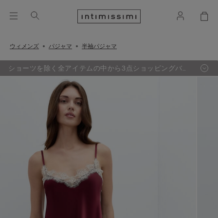
ウィメンズ
パジャマ
半袖パジャマ
ショーツを除く全アイテムの中から3点ショッピングバッ
グ追加するごとに、最も定価の低い1点が無料に。（セー
ル品対象外）