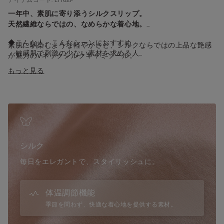
一年中、素肌に寄り添うシルクスリップ。
天然繊維ならではの、なめらかな着心地。
◆こんな人・こんなシーンにおすすめ
素肌に馴染むような軽やかさと、シルクならではの上品な艶感
・敏感肌で刺激の少ない素材を求める人
が魅力のVネックシルクキャミソール。
・肌ざわりや快適さを重視する人
ネックラインと裾にはコントラストカラーのリバーレースが、
もっと見る
・吸湿性・温度調整など機能性を重視する人
さりげなくセンシュアルな印象を添えます。
・高級感・上品さなどファッション性を求める人
やさしい肌あたりで、敏感肌の方にも心地よくお使いいただけ
・特別感やラグジュアリー感を重視する人
ます。
・快適なインナーをお求めの方
インナーからナイトウェア、さらにはジャケットとのコーディ
・快適なナイトウェアをお求めの方
ネートとしても活躍する汎用性の高い一枚です。
・日焼け対策したい方
シルク
◆デザイン
・胸元と裾にコントラストレースのディテール
毎日をエレガントで、スタイリッシュに。
・Vネック
・細めの調節可能ストラップ
体温調節機能
◆機能
季節を問わず、快適な着心地を提供する素材。
・なめらかな肌触り
・吸湿性・放湿性が高く、蒸れにくい