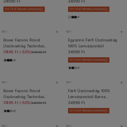
Virágmintáv...
34990 Ft
34990 Ft
3+1 | 5+2 Állandó promóció
3+1 | 5+2 Állandó promóció
+1
Boxer Fazonú Rövid
Egyszínű Férfi Úszónadrág
Úszónadrág Technikai
100% Lenvászonból
Szövetből
17495 Ft
(-50%)
34990 Ft
34990 Ft
+3
3+1 | 5+2 Állandó promóció
+1
Boxer Fazonú Rövid
Férfi Úszónadrág 100%
Úszónadrág Technikai
Lenvászonból Barna
Szövetből
17495 Ft
(-50%)
Virágmint...
34990 Ft
34990 Ft
+3
3+1 | 5+2 Állandó promóció