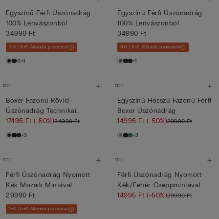
Egyszínű Férfi Úszónadrág
Egyszínű Férfi Úszónadrág
100% Lenvászonból
100% Lenvászonból
34990 Ft
34990 Ft
3+1 | 5+2 Állandó promóció
3+1 | 5+2 Állandó promóció
+1
+1
Boxer Fazonú Rövid
Egyszínű Hosszú Fazonú Férfi
Úszónadrág Technikai
Boxer Úszónadrág
Szövetből
17495 Ft
(-50%)
14995 Ft
(-50%)
34990 Ft
29990 Ft
+3
+3
Férfi Úszónadrág Nyomott
Férfi Úszónadrág Nyomott
Kék Mozaik Mintával
Kék/Fehér Cseppmintával
29990 Ft
14995 Ft
(-50%)
29990 Ft
3+1 | 5+2 Állandó promóció