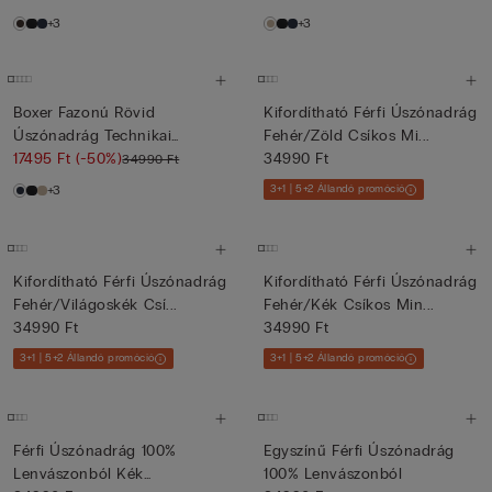
+3
+3
Boxer Fazonú Rövid
Kifordítható Férfi Úszónadrág
Úszónadrág Technikai
Fehér/Zöld Csíkos Mi...
Szövetből
17495 Ft
(-50%)
34990 Ft
34990 Ft
+3
3+1 | 5+2 Állandó promóció
Kifordítható Férfi Úszónadrág
Kifordítható Férfi Úszónadrág
Fehér/Világoskék Csí...
Fehér/Kék Csíkos Min...
34990 Ft
34990 Ft
3+1 | 5+2 Állandó promóció
3+1 | 5+2 Állandó promóció
Férfi Úszónadrág 100%
Egyszínű Férfi Úszónadrág
Lenvászonból Kék
100% Lenvászonból