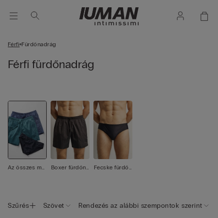
Férfi
Fürdőnadrág
Férfi fürdőnadrág
Az összes me
Boxer fürdőna
Fecske fürdőn
gtekintése
drág
adrág
Szűrés
Szövet
Rendezés az alábbi szempontok szerint