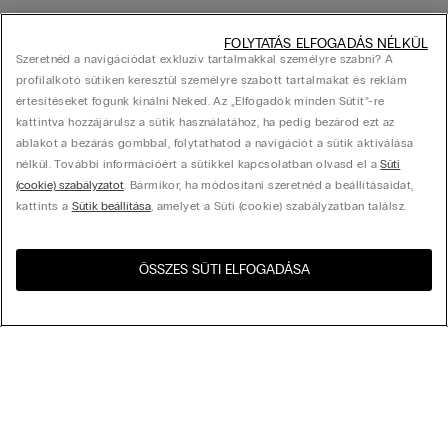
FOLYTATÁS ELFOGADÁS NÉLKÜL
Szeretnéd a navigációdat exkluzív tartalmakkal személyre szabni? A
profilalkotó sütiken keresztül személyre szabott tartalmakat és reklám
értesítéseket fogunk kínálni Neked. Az „Elfogadok minden Sütit”-re
kattintva hozzájárulsz a sütik használatához, ha pedig bezárod ezt az
ablakot a bezárás gombbal, folytathatod a navigációt a sütik aktiválása
nélkül. További információért a sütikkel kapcsolatban olvasd el a
Süti
(cookie) szabályzatot
. Bármikor, ha módosítani szeretnéd a beállításaidat,
kattints a
Sütik beállítása
, amelyet a Süti (cookie) szabályzatban találsz.
ÖSSZES SÜTI ELFOGADÁSA
Látogasd meg az országod
United States
webshopját!
Rendezés az alábbi szempontok szerint
Legnépszerűbbek
Csökkenő ár
My Intimissimi
Növekvő ár