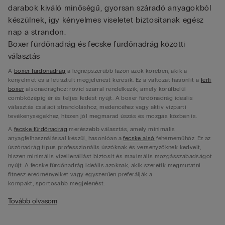
darabok kiváló minőségű, gyorsan száradó anyagokból
készülnek, így kényelmes viseletet biztosítanak egész
nap a strandon.
Boxer fürdőnadrág és fecske fürdőnadrág közötti
választás
A
boxer fürdőnadrág
a legnépszerűbb fazon azok körében, akik a
kényelmet és a letisztult megjelenést keresik. Ez a változat hasonlít a
férfi
boxer
alsónadrághoz: rövid szárral rendelkezik, amely körülbelül
combközépig ér és teljes fedést nyújt. A boxer fürdőnadrág ideális
választás családi strandoláshoz, medencéhez vagy aktív vízparti
tevékenységekhez, hiszen jól megmarad úszás és mozgás közben is.
A
fecske fürdőnadrág
merészebb választás, amely minimális
anyagfelhasználással készül, hasonlóan a
fecske alsó
fehérneműhöz. Ez az
úszónadrág típus professzionális úszóknak és versenyzőknek kedvelt,
hiszen minimális vízellenállást biztosít és maximális mozgásszabadságot
nyújt. A fecske fürdőnadrág ideális azoknak, akik szeretik megmutatni
fitnesz eredményeiket vagy egyszerűen preferálják a
kompakt, sportosabb megjelenést.
Rövid fürdőnadrág és hosszú fürdőnadrág különböző
Tovább olvasom
hosszúságokban
A rövid fürdőnadrág combközépig vagy kissé fölé érő fazon, amely