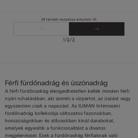
24 termék mutatása ennyiből: 61
/
/
1
2
3
Férfi fürdőnadrág és úszónadrág
A férfi fürdőnadrág elengedhetetlen kellék minden férfi
nyári ruhatárában, aki szereti a vízpartot, az úszást vagy
egyszerűen csak a napozást. Az IUMAN Intimissimi
fürdőnadrág kollekciója változatos fazonokban,
hosszúságokban és stílusokban kínál darabokat,
amelyek egyesítik a funkcionalitást a divatos
megjelenéssel. Ezek a fürdőnadrág férfiaknak való